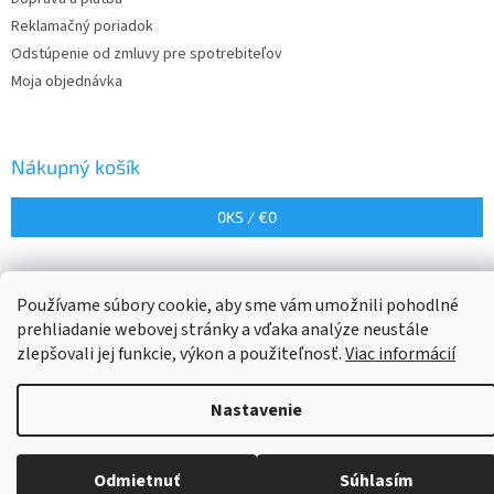
Reklamačný poriadok
Odstúpenie od zmluvy pre spotrebiteľov
Moja objednávka
Nákupný košík
0
KS /
€0
Vytvoril Shoptet
Používame súbory cookie, aby sme vám umožnili pohodlné
prehliadanie webovej stránky a vďaka analýze neustále
zlepšovali jej funkcie, výkon a použiteľnosť.
Viac informácií
Copyright 2026
klimaprevsetkych.sk
. Všetky práva vyhradené.
Upraviť nastavenie cookies
Nastavenie
Odmietnuť
Súhlasím