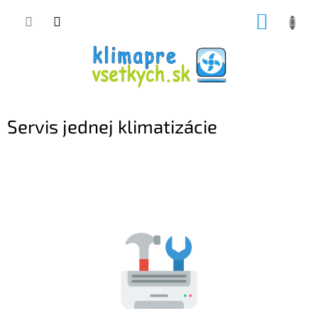
Prejsť
NÁKUP
na
obsah
KOŠÍK
Servis jednej klimatizácie