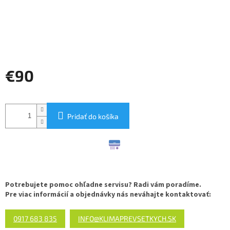
€90
Jednotková
cena:
Pridať do košíka
Potrebujete pomoc ohľadne servisu? Radi vám poradíme.
Pre viac informácií a objednávky nás neváhajte kontaktovať:
0917 683 835
INFO@KLIMAPREVSETKYCH.SK