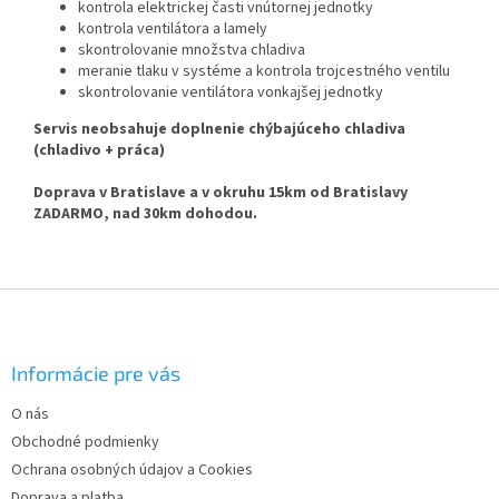
kontrola elektrickej časti vnútornej jednotky
kontrola ventilátora a lamely
skontrolovanie množstva chladiva
meranie tlaku v systéme a kontrola trojcestného ventilu
skontrolovanie ventilátora vonkajšej jednotky
Servis neobsahuje doplnenie chýbajúceho chladiva
(chladivo + práca)
Doprava v Bratislave a v okruhu 15km od Bratislavy
ZADARMO, nad 30km dohodou.
Z
á
p
ä
Informácie pre vás
t
O nás
i
Obchodné podmienky
e
Ochrana osobných údajov a Cookies
Doprava a platba