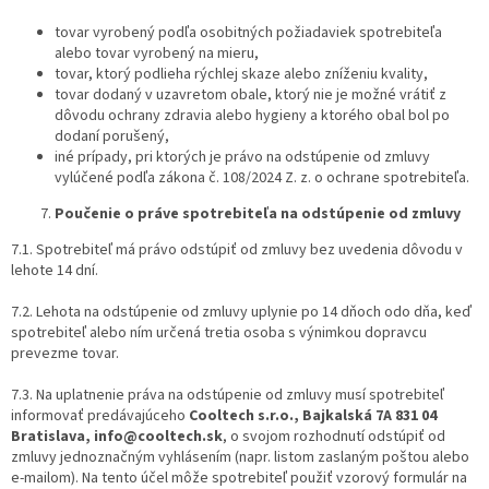
tovar vyrobený podľa osobitných požiadaviek spotrebiteľa
alebo tovar vyrobený na mieru,
tovar, ktorý podlieha rýchlej skaze alebo zníženiu kvality,
tovar dodaný v uzavretom obale, ktorý nie je možné vrátiť z
dôvodu ochrany zdravia alebo hygieny a ktorého obal bol po
dodaní porušený,
iné prípady, pri ktorých je právo na odstúpenie od zmluvy
vylúčené podľa zákona č. 108/2024 Z. z. o ochrane spotrebiteľa.
Poučenie o práve spotrebiteľa na odstúpenie od zmluvy
7.1. Spotrebiteľ má právo odstúpiť od zmluvy bez uvedenia dôvodu v
lehote 14 dní.
7.2. Lehota na odstúpenie od zmluvy uplynie po 14 dňoch odo dňa, keď
spotrebiteľ alebo ním určená tretia osoba s výnimkou dopravcu
prevezme tovar.
7.3. Na uplatnenie práva na odstúpenie od zmluvy musí spotrebiteľ
informovať predávajúceho
Cooltech s.r.o., Bajkalská 7A 831 04
Bratislava, info@cooltech.sk
,
o svojom rozhodnutí odstúpiť od
zmluvy jednoznačným vyhlásením (napr. listom zaslaným poštou alebo
e-mailom). Na tento účel môže spotrebiteľ použiť vzorový formulár na