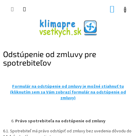
Prejsť
NÁKUP
na
obsah
KOŠÍK
Odstúpenie od zmluvy pre
spotrebiteľov
Formulár na odstúpenie od zmluvy je možné stiahnuť tu
(kliknutím sem sa Vám zobrazí formulár na odstúpenie od
zmluvy)
Právo spotrebiteľa na odstúpenie od zmluvy
6.1. Spotrebiteľ má právo odstúpiť od zmluvy bez uvedenia dôvodu do