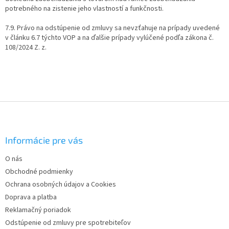
potrebného na zistenie jeho vlastností a funkčnosti.
7.9. Právo na odstúpenie od zmluvy sa nevzťahuje na prípady uvedené
v článku 6.7 týchto VOP a na ďalšie prípady vylúčené podľa zákona č.
108/2024 Z. z.
Z
á
p
ä
Informácie pre vás
t
O nás
i
Obchodné podmienky
e
Ochrana osobných údajov a Cookies
Doprava a platba
Reklamačný poriadok
Odstúpenie od zmluvy pre spotrebiteľov