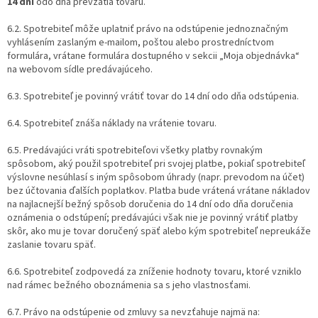
14 dní
odo dňa prevzatia tovaru.
6.2. Spotrebiteľ môže uplatniť právo na odstúpenie jednoznačným
vyhlásením zaslaným e-mailom, poštou alebo prostredníctvom
formulára, vrátane formulára dostupného v sekcii „Moja objednávka“
na webovom sídle predávajúceho.
6.3. Spotrebiteľ je povinný vrátiť tovar do 14 dní odo dňa odstúpenia.
6.4. Spotrebiteľ znáša náklady na vrátenie tovaru.
6.5. Predávajúci vráti spotrebiteľovi všetky platby rovnakým
spôsobom, aký použil spotrebiteľ pri svojej platbe, pokiaľ spotrebiteľ
výslovne nesúhlasí s iným spôsobom úhrady (napr. prevodom na účet)
bez účtovania ďalších poplatkov. Platba bude vrátená vrátane nákladov
na najlacnejší bežný spôsob doručenia do 14 dní odo dňa doručenia
oznámenia o odstúpení; predávajúci však nie je povinný vrátiť platby
skôr, ako mu je tovar doručený späť alebo kým spotrebiteľ nepreukáže
zaslanie tovaru späť.
6.6. Spotrebiteľ zodpovedá za zníženie hodnoty tovaru, ktoré vzniklo
nad rámec bežného oboznámenia sa s jeho vlastnosťami.
6.7. Právo na odstúpenie od zmluvy sa nevzťahuje najmä na: