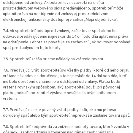
odstúpenie od zmluvy. Ak bola zmluva uzavretá na diaľku
prostredníctvom webového sídla predávajúceho, spotrebiteľ môže
uplatniť právo na odstúpenie od zmluvy aj prostredníctvom
elektronickej funkcionality dostupnej v sekcii „Moja objednávka“.
7.4. Ak spotrebiteľ odstúpi od zmluvy, zašle tovar späť alebo ho
odovzdá predávajúcemu najneskôr do 14 dní odo dňa uplatnenia práva
na odstúpenie. Lehota sa považuje za zachovanú, ak bol tovar odoslaný
späť pred uplynutím tejto lehoty.
7.5. Spotrebiteľ znáša priame náklady na vrátenie tovaru.
7.6. Predávajúci vráti spotrebiteľovi všetky platby, ktoré od neho prijal,
vrátane nákladov na doručenie, a to najneskôr do 14 dní odo dňa, keď
mu bolo doručené oznámenie o odstúpení od zmluvy. Platba bude
vrátená rovnakým spôsobom, aký spotrebiteľ použil pri pôvodnej
platbe, pokiaľ spotrebiteľ výslovne nesúhlasí s iným spôsobom
vrátenia.
7.7. Predávajúci nie je povinný vrátiť platby skôr, ako mu je tovar
doručený späť alebo kým spotrebiteľ nepreukáže zaslanie tovaru späť.
7.8. Spotrebiteľ zodpovedá za zníženie hodnoty tovaru, ktoré vzniklo v
dôsledku zaobchádzania s tovarom nad rámec zaobchádzania