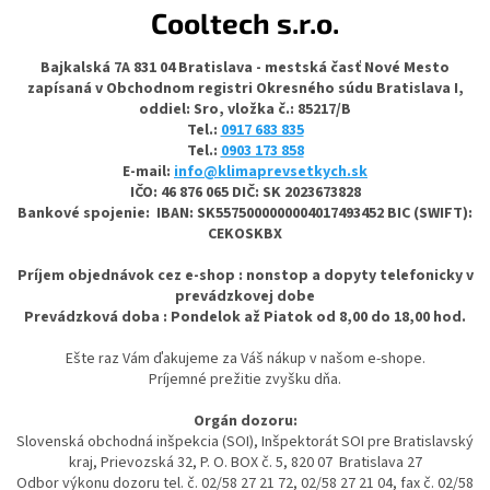
Cooltech s.r.o.
Bajkalská 7A 831 04 Bratislava - mestská časť Nové Mesto
zapísaná v Obchodnom registri Okresného súdu Bratislava I,
oddiel: Sro, vložka č.: 85217/B
Tel.:
0917 683 835
Tel.:
0903 173 858
E-mail:
info@klimaprevsetkych.sk
IČO: 46 876 065 DIČ: SK 2023673828
Bankové spojenie:
IBAN:
SK5575000000004017493452
BIC (SWIFT):
CEKOSKBX
Príjem objednávok cez e-shop : nonstop a dopyty telefonicky v
prevádzkovej dobe
Prevádzková doba : Pondelok až Piatok od 8,00 do 18,00 hod.
Ešte raz Vám ďakujeme za Váš nákup v našom e-shope.
Príjemné prežitie zvyšku dňa.
Orgán dozoru:
Slovenská obchodná inšpekcia (SOI), Inšpektorát SOI pre Bratislavský
kraj, Prievozská 32, P. O. BOX č. 5, 820 07 Bratislava 27
Odbor výkonu dozoru tel. č. 02/58 27 21 72, 02/58 27 21 04, fax č. 02/58