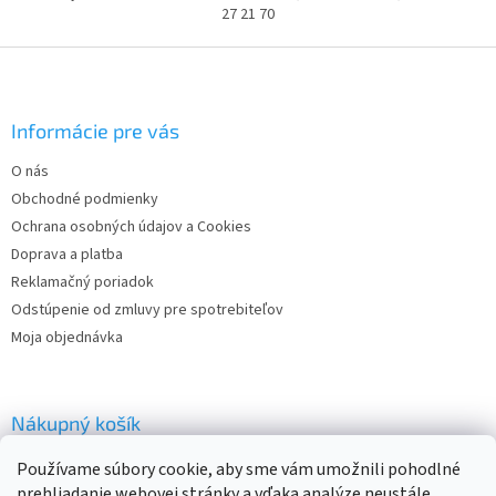
27 21 70
Z
á
p
ä
Informácie pre vás
t
O nás
i
Obchodné podmienky
e
Ochrana osobných údajov a Cookies
Doprava a platba
Reklamačný poriadok
Odstúpenie od zmluvy pre spotrebiteľov
Moja objednávka
Nákupný košík
Používame súbory cookie, aby sme vám umožnili pohodlné
0
KS /
€0
prehliadanie webovej stránky a vďaka analýze neustále