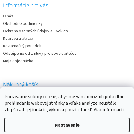
ä
Informácie pre vás
t
O nás
i
Obchodné podmienky
e
Ochrana osobných údajov a Cookies
Doprava a platba
Reklamačný poriadok
Odstúpenie od zmluvy pre spotrebiteľov
Moja objednávka
Nákupný košík
Používame súbory cookie, aby sme vám umožnili pohodlné
0
KS /
€0
prehliadanie webovej stránky a vďaka analýze neustále
zlepšovali jej funkcie, výkon a použiteľnosť.
Viac informácií
Vytvoril Shoptet
Nastavenie