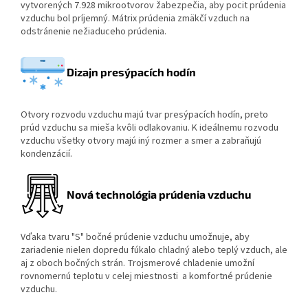
vytvorených 7.928 mikrootvorov žabezpečia, aby pocit prúdenia
vzduchu bol príjemný. Mátrix prúdenia zmäkčí vzduch na
odstránenie nežiaduceho prúdenia.
Dizajn presýpacích hodín
Otvory rozvodu vzduchu majú tvar presýpacích hodín, preto
prúd vzduchu sa mieša kvôli odlakovaniu. K ideálnemu rozvodu
vzduchu všetky otvory majú iný rozmer a smer a zabraňujú
kondenzácií.
Nová technológia prúdenia vzduchu
Vďaka tvaru "S" bočné prúdenie vzduchu umožnuje, aby
zariadenie nielen dopredu fúkalo chladný alebo teplý vzduch, ale
aj z oboch bočných strán. Trojsmerové chladenie umožní
rovnomernú teplotu v celej miestnosti a komfortné prúdenie
vzduchu.