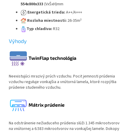
554x800x333
(VxŠxH)mm
Energetická trieda:
A++/A+++
Rozloha miestnosti:
26-35m²
Typ chladiva:
R32
Výhody
TwinFlap technológia
Neexistujúci mrazivý prúch vzduchu. Pocit jemnosti prúdenia
vzduchu reguluje vonkajšia a vnútorná lamela, ktoré rozpýtlia
prúdenie studeného vzduchu.
Mátrix prúdenie
Na odstránenie nežiaduceho prúdenia slúži 1.345 mikrootvorov
na vnútornej a 6.583 mikrootvorov na vonkajšej lamele. Dokopy