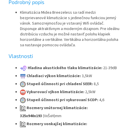
Podrobný popis
Klimatizácia Midea Breezeless sa radí medzi
bezprievanové klimatizácie s jedinečnou funkciou jemný
vánok. Samozrejmosťou je vstavaný Wifi ovládač.
Disponuje aktraktívnym a moderným dizajnom. Pre ideálnu
distribúciu vzduchu je možné nastaviť polohu klapiek
horizontálne a vertikálne. Vertikálna a horizontálna poloha
sa nastavuje pomocou ovládača.
Vlastnosti
Hladina akustického tlaku klimatizácie:
21-39dB
Chladiaci výkon klimatizácie:
3,5kW
Stupeň účinnosti pri chladení SEER:
8,5
Vykurovací výkon klimatizácie:
2,5kW
Stupeň účinnosti pri vykurovaní SCOP:
4,6
Rozmery vnútornej klimatizácie:
325x940x193
(VxŠxH)mm
Rozmery vonkajšej klimatizácie: