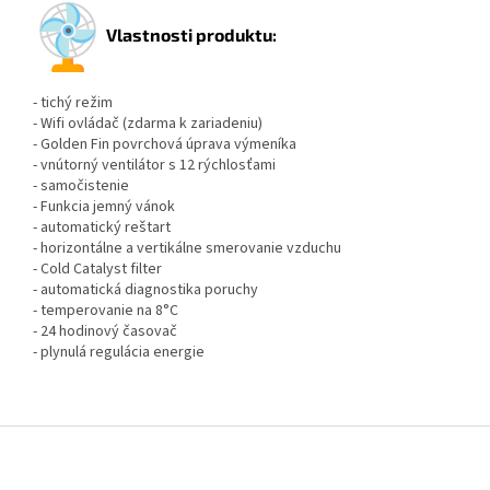
Vlastnosti produktu:
- tichý režim
- Wifi ovládač (zdarma k zariadeniu)
- Golden Fin povrchová úprava výmeníka
- vnútorný ventilátor s 12 rýchlosťami
- samočistenie
- Funkcia jemný vánok
- automatický reštart
- horizontálne a vertikálne smerovanie vzduchu
- Cold Catalyst filter
- automatická diagnostika poruchy
- temperovanie na 8°C
- 24 hodinový časovač
- plynulá regulácia energie
Z
á
p