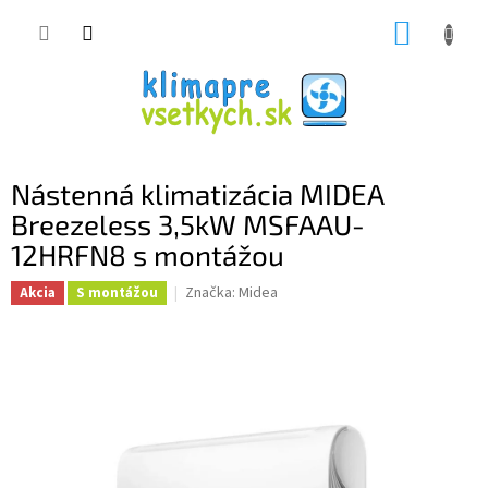
Prejsť
NÁKUP
na
obsah
KOŠÍK
Nástenná klimatizácia MIDEA
Breezeless 3,5kW MSFAAU-
12HRFN8 s montážou
Značka:
Midea
Akcia
S montážou