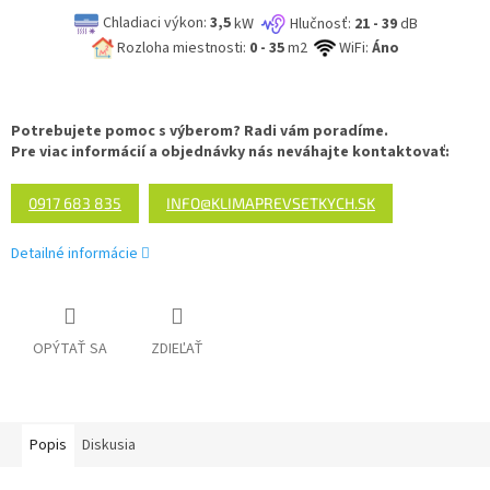
Chladiaci výkon:
3,5
kW
Hlučnosť:
21 - 39
dB
Rozloha miestnosti:
0 - 35
m2
WiFi:
Áno
Potrebujete pomoc s výberom? Radi vám poradíme.
Pre viac informácií a objednávky nás neváhajte kontaktovať:
0917 683 835
INFO@KLIMAPREVSETKYCH.SK
Detailné informácie
OPÝTAŤ SA
ZDIEĽAŤ
Popis
Diskusia