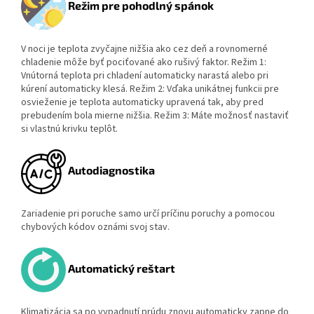
Režim pre pohodlný spánok
V noci je teplota zvyčajne nižšia ako cez deň a rovnomerné
chladenie môže byť pociťované ako rušivý faktor. Režim 1:
Vnútorná teplota pri chladení automaticky narastá alebo pri
kúrení automaticky klesá. Režim 2: Vďaka unikátnej funkcii pre
osvieženie je teplota automaticky upravená tak, aby pred
prebudením bola mierne nižšia. Režim 3: Máte možnosť nastaviť
si vlastnú krivku teplôt.
Autodiagnostika
Zariadenie pri poruche samo určí príčinu poruchy a pomocou
chybových kódov oznámi svoj stav.
Automatický reštart
Klimatizácia sa po vypadnutí prúdu znovu automaticky zapne do