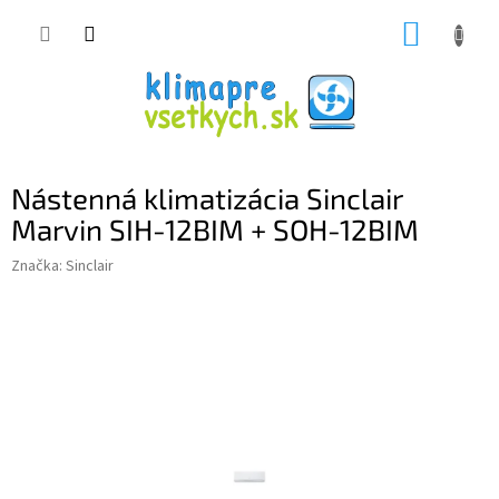
Prejsť
NÁKUP
na
obsah
KOŠÍK
Nástenná klimatizácia Sinclair
Marvin SIH-12BIM + SOH-12BIM
Značka:
Sinclair