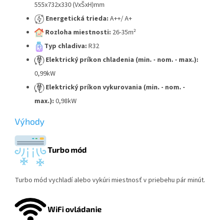
555x732x330 (VxŠxH)mm
Energetická trieda:
A++/ A+
Rozloha miestnosti:
26-35m²
Typ chladiva:
R32
Elektrický príkon chladenia (min. - nom. - max.):
0,99kW
Elektrický príkon vykurovania (min. - nom. -
max.):
0,98kW
Výhody
Turbo mód
Turbo mód vychladí alebo vykúri miestnosť v priebehu pár minút.
WiFi ovládanie