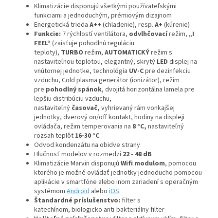
Klimatizácie disponujú všetkými používateľskými
funkciami a jednoduchým, prémiovým dizajnom
Energetická trieda
A++
(chladenie), resp.
A+
(kúrenie)
Funkcie:
7 rýchlostí
ventilátora,
odvlhčovací
režim,
„I
FEEL“
(zaisťuje pohodlnú reguláciu
teploty),
TURBO
režim,
AUTOMATICKÝ
režim s
nastaviteľnou teplotou, elegantný, skrytý
LED
displej na
vnútornej jednotke, technológia
UV-C
pre dezinfekciu
vzduchu, Cold plasma generátor (ionizátor), režim
pre
pohodlný spánok
, dvojitá horizontálna lamela pre
lepšiu distribúciu vzduchu,
nastaviteľný
časovač,
vyhrievaný rám vonkajšej
jednotky, dverový on/off kontakt, hodiny na displeji
ovládača, režim temperovania na
8 °C,
nastaviteľný
rozsah teplôt
16-30 °C
Odvod kondenzátu na obidve strany
Hlučnosť modelov v rozmedzí
22 - 48 dB
Klimatizácie Marvin disponujú
Wifi modulom
, pomocou
ktorého je možné ovládať jednotky jednoducho pomocou
aplikácie v smartfóne alebo inom zariadení s operačným
systémom
Android
alebo
iOS
.
Štandardné príslušenstvo:
filter s
katechínom, biologicko anti-bakteriálny filter