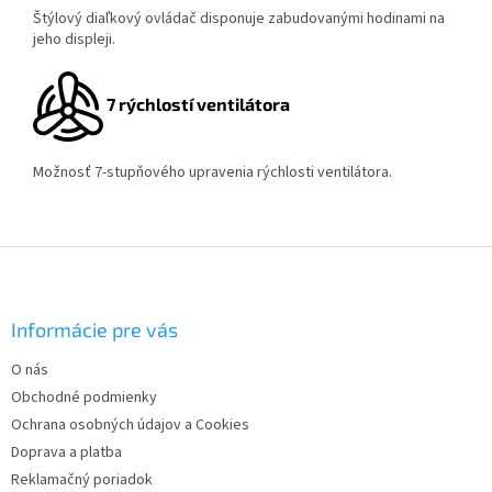
Štýlový diaľkový ovládač disponuje zabudovanými hodinami na
jeho displeji.
7 rýchlostí ventilátora
Možnosť 7-stupňového upravenia rýchlosti ventilátora.
Z
á
p
ä
Informácie pre vás
t
O nás
i
Obchodné podmienky
e
Ochrana osobných údajov a Cookies
Doprava a platba
Reklamačný poriadok