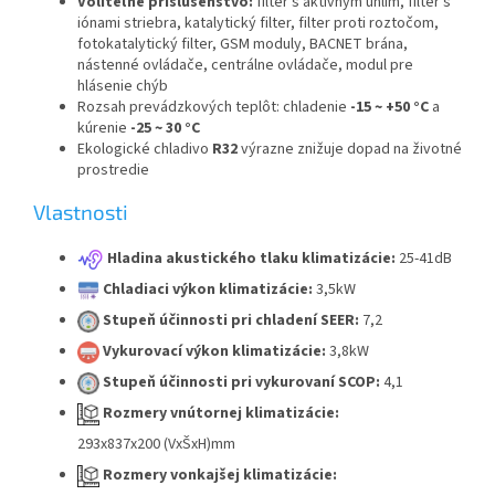
Voliteľné príslušenstvo:
filter s aktívnym uhlím, filter s
iónami striebra, katalytický filter, filter proti roztočom,
fotokatalytický filter, GSM moduly, BACNET brána,
nástenné ovládače, centrálne ovládače, modul pre
hlásenie chýb
Rozsah prevádzkových teplôt: chladenie
-15 ~ +50 °C
a
kúrenie
-25 ~ 30 °C
Ekologické chladivo
R32
výrazne znižuje dopad na životné
prostredie
Vlastnosti
Hladina akustického tlaku klimatizácie:
25-41dB
Chladiaci výkon klimatizácie:
3,5kW
Stupeň účinnosti pri chladení SEER:
7,2
Vykurovací výkon klimatizácie:
3,8kW
Stupeň účinnosti pri vykurovaní SCOP:
4,1
Rozmery vnútornej klimatizácie:
293x837x200 (VxŠxH)mm
Rozmery vonkajšej klimatizácie: