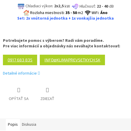
Chladiaci výkon:
2x2,5
kW
Hlučnosť:
22 - 40
dB
Rozloha miestnosti:
35 - 50
m2
WiFi:
Áno
Set: 2x vnútorná jednotka + 1x vonkajšia jednotka
Potrebujete pomoc s výberom? Radi vám poradíme.
Pre viac informácií a objednávky nás neváhajte kontaktovať:
0917 683 835
INFO@KLIMAPREVSETKYCH.SK
Detailné informácie
OPÝTAŤ SA
ZDIEĽAŤ
Popis
Diskusia