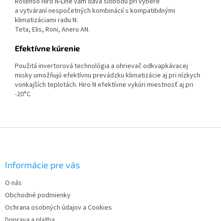
Rotenso Hiro N-Line vám dáva slobodu pri výbere
a vytváraní nespočetných kombinácií s kompatibilnými
klimatizáciami radu N:
Teta, Elis, Roni, Aneru AN.
Efektívne kúrenie
Použitá invertorová technológia a ohrievač odkvapkávacej
misky umožňujú efektívnu prevádzku klimatizácie aj pri nízkych
vonkajších teplotách. Hiro N efektívne vykúri miestnosť aj pri
-20°C
Z
á
p
ä
Informácie pre vás
t
O nás
i
Obchodné podmienky
e
Ochrana osobných údajov a Cookies
Doprava a platba