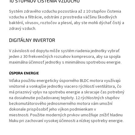
10 STUPŇOV ČISTENIA VZDUCHU
Systém zdravého vzduchu pozostáva až z 10 stupňov čistenia
vzduchu a filtrácie, odstráni z prostredia väčšinu škodlivých
baktérií, vírusov, roztočov a plesní, aby ste mohli dýchať čistý a
zdravý vzduch.
DIGITÁLNY INVERTOR
V závislosti od dopytu môže systém riadenia jednotky vybrať
jeden z 30 frekvenčných rozsahov kompresora, aby sa spojila
maximálna účinnosť jednotky s minimálnou spotrebou energie.
ÚSPORA ENERGIE
Vďaka použitiu energeticky úsporného BLDC motora využívajú
vnútorné a vonkajšie jednotky viacero rýchlostí ventilátora, čo
má priaznivý vplyv na spotrebu energie a skracuje čas potrebný
na dosiahnutie požadovanej teploty. 12 rýchlostných stupňov
bezkomutátorového jednosmerného motora vám umožní
dokonale prispôsobiť jeho výkon podmienkam v
miestnosti. Použitie moderných prvkov umožňuje znížiť hladinu
hluku pri zachovaní vysokej účinnosti a nízkej spotreby energie.