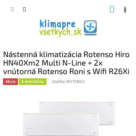
Prejsť
NÁKUP
na
obsah
KOŠÍK
Nástenná klimatizácia Rotenso Hiro
HN40Xm2 Multi N-Line + 2x
vnútorná Rotenso Roni s Wifi R26Xi
Značka:
ROTENSO
Akcia
S montážou