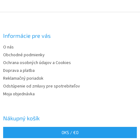
Z
á
p
ä
Informácie pre vás
t
O nás
i
Obchodné podmienky
e
Ochrana osobných údajov a Cookies
Doprava a platba
Reklamačný poriadok
Odstúpenie od zmluvy pre spotrebiteľov
Moja objednávka
Nákupný košík
0
KS /
€0