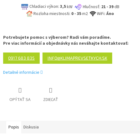
Chladiaci výkon:
3,5
kW
Hlučnosť:
21 - 39
dB
Rozloha miestnosti:
0 - 35
m2
WiFi:
Áno
Potrebujete pomoc s výberom? Radi vám poradíme.
Pre viac informácií a objednávky nás neváhajte kontaktovať:
0917 683 835
INFO@KLIMAPREVSETKYCH.SK
Detailné informácie
OPÝTAŤ SA
ZDIEĽAŤ
Popis
Diskusia