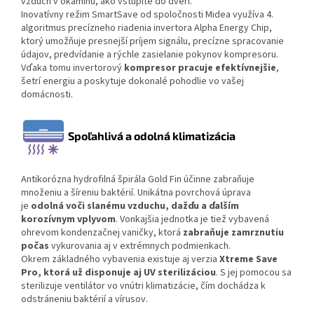
vzduch v okamihu, ako vstúpite do dverí.
Inovatívny režim SmartSave od spoločnosti Midea využíva 4.
algoritmus precízneho riadenia invertora Alpha Energy Chip,
ktorý umožňuje presnejší príjem signálu, precízne spracovanie
údajov, predvídanie a rýchle zasielanie pokynov kompresoru.
Vďaka tomu invertorový
kompresor pracuje efektívnejšie
,
šetrí energiu a poskytuje dokonalé pohodlie vo vašej
domácnosti.
Spoľahlivá a odolná klimatizácia
Antikorózna hydrofilná špirála Gold Fin účinne zabraňuje
množeniu a šíreniu baktérií. Unikátna povrchová úprava
je
odolná voči slanému vzduchu, dažďu a ďalším
korozívnym vplyvom
. Vonkajšia jednotka je tiež vybavená
ohrevom kondenzačnej vaničky, ktorá
zabraňuje zamrznutiu
počas
vykurovania aj v extrémnych podmienkach.
Okrem základného vybavenia existuje aj verzia
Xtreme Save
Pro, ktorá už disponuje aj UV sterilizáciou
. S jej pomocou sa
sterilizuje ventilátor vo vnútri klimatizácie, čím dochádza k
odstráneniu baktérií a vírusov.