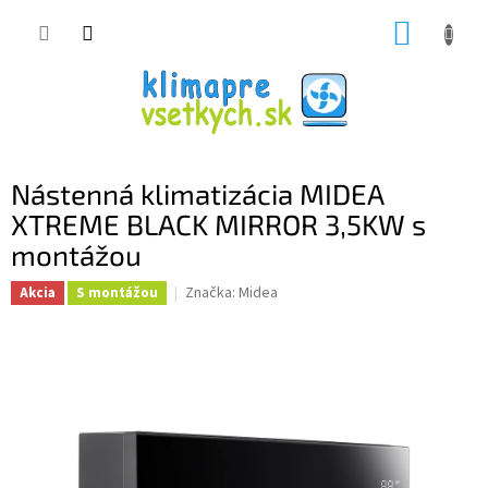
Prejsť
NÁKUP
na
obsah
KOŠÍK
Nástenná klimatizácia MIDEA
XTREME BLACK MIRROR 3,5KW s
montážou
Značka:
Midea
Akcia
S montážou