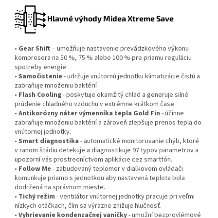
Hlavné výhody Midea Xtreme Save
•
Gear Shift
– umožňuje nastavenie prevádzkového výkonu
kompresora na 50 %, 75 % alebo 100 % pre priamu reguláciu
spotreby energie
•
Samočistenie
- udržuje vnútornú jednotku klimatizácie čistú a
zabraňuje množeniu baktérií
•
Flash Cooling
- poskytuje okamžitý chlad a generuje silné
prúdenie chladného vzduchu v extrémne krátkom čase
•
Antikorózny náter výmenníka tepla Gold Fin
- účinne
zabraňuje množeniu baktérií a zároveň zlepšuje prenos tepla do
vnútornej jednotky.
•
Smart diagnostika
- automatické monitorovanie chýb, ktoré
v ranom štádiu detekuje a diagnostikuje 97 typov parametrov a
upozorní vás prostredníctvom aplikácie cez smartfón.
•
Follow Me
- zabudovaný teplomer v diaľkovom ovládači
komunkuje priamo s jednotkou aby nastavená teplota bola
dodržená na správnom mieste.
•
Tichý režim
- ventilátor vnútornej jednotky pracuje pri veľmi
nízkych otáčkach, čím sa výrazne znižuje hlučnosť.
•
Vyhrievanie kondenzačnej vaničky
- umožní bezprovlémové