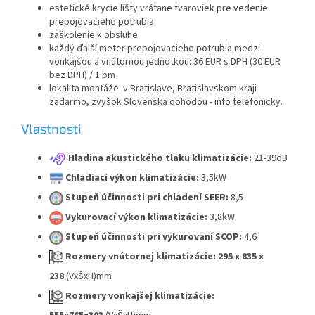
estetické krycie lišty vrátane tvaroviek pre vedenie
prepojovacieho potrubia
zaškolenie k obsluhe
každý ďalší meter prepojovacieho potrubia medzi
vonkajšou a vnútornou jednotkou: 36 EUR s DPH (30 EUR
bez DPH) / 1 bm
lokalita montáže: v Bratislave, Bratislavskom kraji
zadarmo, zvyšok Slovenska dohodou - info telefonicky.
Vlastnosti
Hladina akustického tlaku klimatizácie:
21-39dB
Chladiaci výkon klimatizácie:
3,5kW
Stupeň účinnosti pri chladení SEER:
8,5
Vykurovací výkon klimatizácie:
3,8kW
Stupeň účinnosti pri vykurovaní SCOP:
4,6
Rozmery vnútornej klimatizácie:
295 x 835 x
238
(VxŠxH)mm
Rozmery vonkajšej klimatizácie: