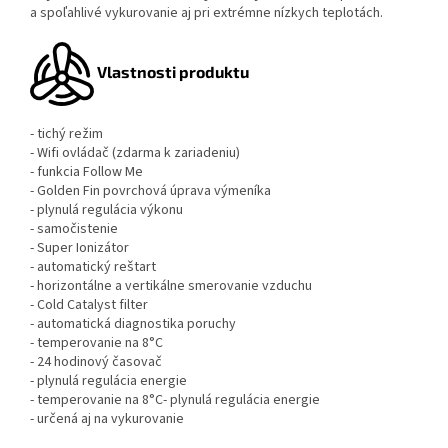
a spoľahlivé vykurovanie aj pri extrémne nízkych teplotách.
Vlastnosti produktu
- tichý režim
- Wifi ovládač (zdarma k zariadeniu)
- funkcia Follow Me
- Golden Fin povrchová úprava výmeníka
- plynulá regulácia výkonu
- samočistenie
- Super Ionizátor
- automatický reštart
- horizontálne a vertikálne smerovanie vzduchu
- Cold Catalyst filter
- automatická diagnostika poruchy
- temperovanie na 8°C
- 24 hodinový časovač
- plynulá regulácia energie
- temperovanie na 8°C- plynulá regulácia energie
- určená aj na vykurovanie