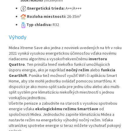
555x765x303
(VxŠxH)mm
Energetická trieda:
A++/A+++
Rozloha miestnosti:
26-35m²
Typ chladiva:
R32
Výhody
Midea Xtreme Save ako jedna z noviniek uvedených na trh v roku
2021 vyniká vysokou energetickou účinnosťou vďaka novému
riadiacemu algoritmu a vysokofrekvenčnému
invertoru
Quattro
. Ten prináša hneď niekoľko funkcií umožňujúcich
úsporu energie, ako je napríklad
nočný režim
alebo
funkcia
GearShift
. Ponúka tiež možnosť využiť WiFi či aplikáciu Smart
Home, aby ste mohli jednotku ovládať pomocou smartfónu. K
dispozícii je ako mono-split sada pre jednu izbu alebo ako multi-
split systém pre klimatizáciu niekoľkých miestností s jednou
vonkajšou jednotkou.
Ušetrite peniaze a zabudnite na starosti s vysokou spotrebou
energie vďaka
ekologickému režimu SmartSave
od
spoločnosti Midea. Jednoducho zapnite klimatizáciu Midea a
nastavte režim na energeticky výhodný nočný režim. Vďaka
ultranízkej spotrebe energie si teraz môžete vychutnať pokojný