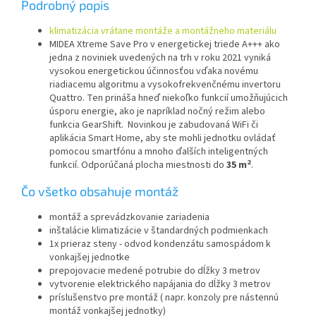
Podrobný popis
klimatizácia vrátane montáže a montážneho materiálu
MIDEA Xtreme Save Pro v energetickej triede A+++ ako
jedna z noviniek uvedených na trh v roku 2021 vyniká
vysokou energetickou účinnosťou vďaka novému
riadiacemu algoritmu a vysokofrekvenčnému invertoru
Quattro. Ten prináša hneď niekoľko funkcií umožňujúcich
úsporu energie, ako je napríklad nočný režim alebo
funkcia GearShift. Novinkou je zabudovaná WiFi či
aplikácia Smart Home, aby ste mohli jednotku ovládať
pomocou smartfónu a mnoho ďalších inteligentných
2
funkcií. Odporúčaná plocha miestnosti do
35 m
.
Čo všetko obsahuje montáž
montáž a sprevádzkovanie zariadenia
inštalácie klimatizácie v štandardných podmienkach
1x prieraz steny - odvod kondenzátu samospádom k
vonkajšej jednotke
prepojovacie medené potrubie do dĺžky 3 metrov
vytvorenie elektrického napájania do dĺžky 3 metrov
príslušenstvo pre montáž ( napr. konzoly pre nástennú
montáž vonkajšej jednotky)