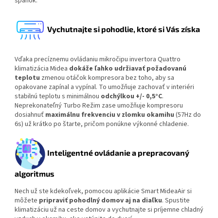
spánok.
Vychutnajte si pohodlie, ktoré si Vás získa
Vďaka precíznemu ovládaniu mikročipu invertora Quattro
klimatizácia Midea
dokáže ľahko udržiavať požadovanú
teplotu
zmenou otáčok kompresora bez toho, aby sa
opakovane zapínal a vypínal. To umožňuje zachovať v interiéri
stabilnú teplotu s minimálnou
odchýlkou +/- 0,5°C
.
Neprekonateľný Turbo Režim zase umožňuje kompresoru
dosiahnuť
maximálnu frekvenciu v
zlomku okamihu
(57Hz do
6s) už krátko po štarte, pričom ponúkne výkonné chladenie.
Inteligentné ovládanie a prepracovaný
algoritmus
Nech už ste kdekoľvek, pomocou aplikácie Smart MideaAir si
môžete
pripraviť pohodlný domov aj na diaľku
. Spustite
klimatizáciu už na ceste domov a vychutnajte si príjemne chladný