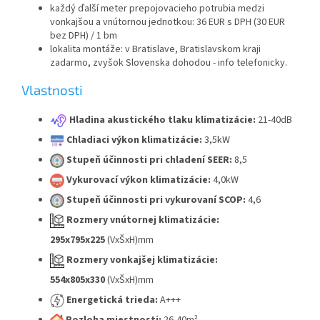
každý ďalší meter prepojovacieho potrubia medzi
vonkajšou a vnútornou jednotkou: 36 EUR s DPH (30 EUR
bez DPH) / 1 bm
lokalita montáže: v Bratislave, Bratislavskom kraji
zadarmo, zvyšok Slovenska dohodou - info telefonicky.
Vlastnosti
Hladina akustického tlaku klimatizácie:
21-40dB
Chladiaci výkon klimatizácie:
3,5kW
Stupeň účinnosti pri chladení SEER:
8,5
Vykurovací výkon klimatizácie:
4,0kW
Stupeň účinnosti pri vykurovaní SCOP:
4,6
Rozmery vnútornej klimatizácie:
295x795x225
(VxŠxH)mm
Rozmery vonkajšej klimatizácie:
554x805x330
(VxŠxH)mm
Energetická trieda:
A+++