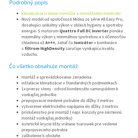
Podrobný popis
klimatizácia vrátane montáže a montážneho materiálu
Nový model od spoločnosti Midea zo série All Easy Pro,
dosahujúci unikátny výkon v oblasti hygieny a spotreby
energie. S motorom
Quattro Full DC Inverter
ponúka
maximálny výkon s minimálnou spotrebou a s účinnosťou
chladenia až
A+++
, zatiaľ čo
Ionizátor
v kombinácii
s
filtrom HighDensity
zaručuje vynikajúcu kvalitu
vzduchu.
Čo všetko obsahuje montáž
montáž a sprevádzkovanie zariadenia
inštalácie klimatizácie v štandardných podmienkach
1x prieraz steny - odvod kondenzátu samospádom k
vonkajšej jednotke
prepojovacie medené potrubie do dĺžky 3 metrov
vytvorenie elektrického napájania do dĺžky 3 metrov
príslušenstvo pre montáž ( napr. konzoly pre nástennú
montáž vonkajšej jednotky)
estetické krycie lišty vrátane tvaroviek pre vedenie
prepojovacieho potrubia
zaškolenie k obsluhe