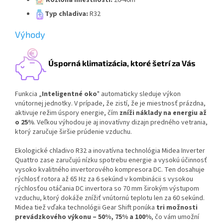
Rozloha miestnosti:
26-40m²
Typ chladiva:
R32
Výhody
Úsporná klimatizácia, ktoré šetrí za Vás
Funkcia „
Inteligentné oko
" automaticky sleduje výkon
vnútornej jednotky. V prípade, že zistí, že je miestnosť prázdna,
aktivuje režim úspory energie, čím
zníži náklady na energiu až
o 25%
. Veľkou výhodou je aj inovatívny dizajn predného vetrania,
ktorý zaručuje širšie prúdenie vzduchu.
Ekologické chladivo R32 a inovatívna technológia Midea Inverter
Quattro zase zaručujú nízku spotrebu energie a vysokú účinnosť
vysoko kvalitného invertorového kompresora DC. Ten dosahuje
rýchlosť rotora až 65 Hz za 6 sekúnd v kombinácii s vysokou
rýchlosťou otáčania DC invertora so 70 mm širokým výstupom
vzduchu, ktorý dokáže znížiť vnútornú teplotu len za 60 sekúnd.
Midea tiež vďaka technológii Gear Shift ponúka
tri možnosti
prevádzkového výkonu – 50%, 75% a 100%
, čo vám umožní