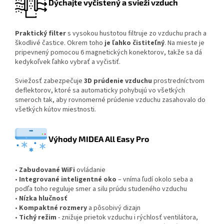
Dýchajte vyčistený a svieži vzduch
Praktický filter
s vysokou hustotou filtruje zo vzduchu prach a
škodlivé častice. Okrem toho
je ľahko čistiteľný
. Na mieste je
pripevnený pomocou 6 magnetických konektorov, takže sa dá
kedykoľvek ľahko vybrať a vyčistiť.
Sviežosť zabezpečuje
3D prúdenie
vzduchu
prostredníctvom
deflektorov, ktoré sa automaticky pohybujú vo všetkých
smeroch tak, aby rovnomerné prúdenie vzduchu zasahovalo do
všetkých kútov miestnosti.
Výhody MIDEA All Easy Pro
•
Zabudované WiFi
ovládanie
•
Integrované inteligentné oko
– vníma ľudí okolo seba a
podľa toho reguluje smer a silu prúdu studeného vzduchu
•
Nízka hlučnosť
•
Kompaktné rozmery
a pôsobivý dizajn
•
Tichý režim
- znižuje prietok vzduchu i rýchlosť ventilátora,