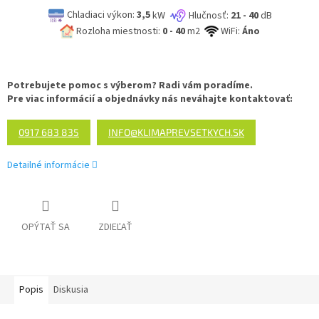
Chladiaci výkon:
3,5
kW
Hlučnosť:
21 - 40
dB
Rozloha miestnosti:
0 - 40
m2
WiFi:
Áno
Potrebujete pomoc s výberom? Radi vám poradíme.
Pre viac informácií a objednávky nás neváhajte kontaktovať:
0917 683 835
INFO@KLIMAPREVSETKYCH.SK
Detailné informácie
OPÝTAŤ SA
ZDIEĽAŤ
Popis
Diskusia