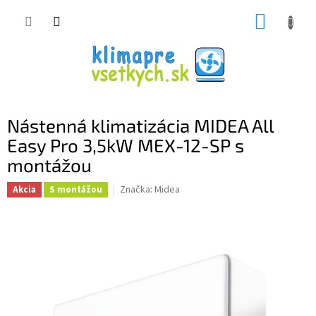
Prejsť
NÁKUP
na
obsah
KOŠÍK
Nástenná klimatizácia MIDEA All
Easy Pro 3,5kW MEX-12-SP s
montážou
Značka:
Midea
Akcia
S montážou