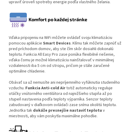
upraviť úroveň spotreby energie podľa vlastného želania.
Komfort po každej stránke
Vďaka pripojeniu na WiFi môžete ovládať svoju klimatizáciu
pomocou aplikácie
Smart Devices
. Klímu tak môžete zapnúť už
pred príchodom domov, aby ste čím skôr dosiahli dokonalú
teplotu. Funkcia All Easy Pro zase ponúka flexibilné riešenie,
vďaka čomu je možné klimatizáciu nainštalovať v minimálnej
vzdialenosti iba 5 cm od stropu, pričom je stále zaručené
optimálne chladenie.
Obávať sa už nemusíte ani nepríjemného vyfúknutia studeného
vzduchu.
Funkcia Anti-cold Air
totiž automaticky reguluje
otáčky vnútorného ventilátora od najnižšieho stupňa až po
stupeň nastavenia podľa teploty výparníka. Senzor teploty
zabudovaný v diaľkovom ovládači zase sníma okolitú teplotu.
Jednotka tak
dokáže presnejšie nastaviť teplotu
v
miestnosti, aby vám poskytla maximálne pohodlie.