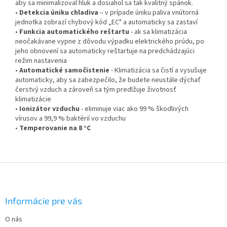
aby sa minimalizoval hluk a dosiahol sa tak kvalitný spánok.
•
Detekcia úniku chladiva
– v prípade úniku paliva vnútorná
jednotka zobrazí chybový kód „EC" a automaticky sa zastaví
•
Funkcia automatického reštartu
- ak sa klimatizácia
neočakávane vypne z dôvodu výpadku elektrického prúdu, po
jeho obnovení sa automaticky reštartuje na predchádzajúci
režim nastavenia
•
Automatické samočistenie
- Klimatizácia sa čistí a vysušuje
automaticky, aby sa zabezpečilo, že budete neustále dýchať
čerstvý vzduch a zároveň sa tým predlžuje životnosť
klimatizácie
•
Ionizátor vzduchu
- eliminuje viac ako 99 % škodlivých
vírusov a 99,9 % baktérií vo vzduchu
•
Temperovanie na 8 °C
Z
á
p
ä
Informácie pre vás
t
O nás
i