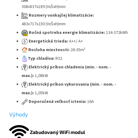
308x837x189 (VxŠxH)mm
Rozmery vonkajšej klimatizácie:
483x717x230 (VxŠxH)mm
Ročná spotreba energie klimatizácie:
134-372kWh
Energetická trieda:
A++/ A+
Rozloha miestnosti:
26-35m²
Typ chladiva:
R32
Elektrický príkon chladenia (min. - nom. -
max.):
1,08kW
Elektrický príkon vykurovania (min. - nom. -
max.):
1,05kW
Doporučená veľkosť istenia:
16A
Výhody
Zabudovaný WiFi modul