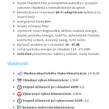
model Standard Plus je kompaktná jednotka s vysokým
výkonom chladenia a minimalistickým dizajnom
klimatizácia so vstavaným
Wi-Fi adaptérom
Aplikácia LG
SmartThinQ
energetická trieda
A++
dvojitý ochranný filter
vlastnosti: Smart diagnostika, aktívne riadenie energie,
displej spotreby energie, Gold Fin, automatické čistenie,
komfortný vzduch, 4-cestný Swing, tichý režim
hlučnosť modelov je v rozmedzí:
19 - 47 dB
ročná spotreba energie pri chladení: 134 - 372 kWh
voliteľné
príslušenstvo: káblový ovládač, suchý kontakt
Vlastnosti
Hladina akustického tlaku klimatizácie:
19-41dB
Chladiaci výkon klimatizácie:
3,5kW
Stupeň účinnosti pri chladení SEER:
6,6
Vykurovací výkon klimatizácie:
4,0kW
Stupeň účinnosti pri vykurovaní SCOP:
4,0
Rozmery vnútornej klimatizácie: