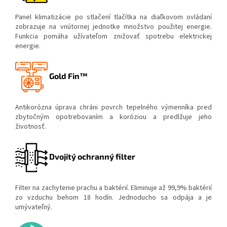
Panel klimatizácie po stlačení tlačítka na diaľkovom ovládaní
zobrazuje na vnútornej jednotke množstvo použitej energie.
Funkcia pomáha užívateľom znižovať spotrebu elektrickej
energie.
Gold Fin™
Antikorózna úprava chráni povrch tepelného výmenníka pred
zbytočným opotrebovaním a koróziou a predlžuje jeho
životnosť.
Dvojitý ochranný filter
Filter na zachytenie prachu a baktérií. Eliminuje až 99,9% baktérií
zo vzduchu behom 18 hodín. Jednoducho sa odpája a je
umývateľný.