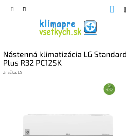
Prejsť
NÁKUP
na
obsah
KOŠÍK
Nástenná klimatizácia LG Standard
Plus R32 PC12SK
Značka:
LG