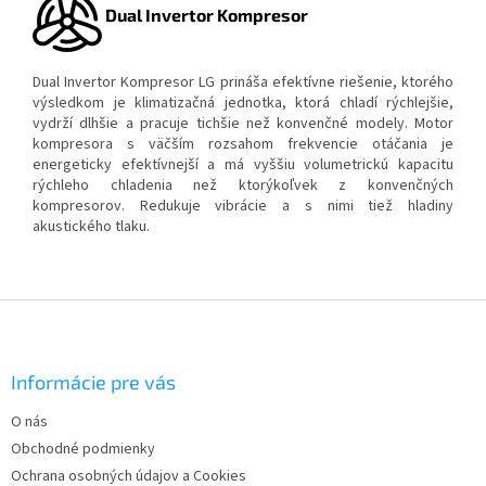
Dual Invertor Kompresor
Dual Invertor Kompresor LG prináša efektívne riešenie, ktorého
výsledkom je klimatizačná jednotka, ktorá chladí rýchlejšie,
vydrží dlhšie a pracuje tichšie než konvenčné modely. Motor
kompresora s väčším rozsahom frekvencie otáčania je
energeticky efektívnejší a má vyššiu volumetrickú kapacitu
rýchleho chladenia než ktorýkoľvek z konvenčných
kompresorov. Redukuje vibrácie a s nimi tiež hladiny
akustického tlaku.
Z
á
p
ä
Informácie pre vás
t
O nás
i
Obchodné podmienky
e
Ochrana osobných údajov a Cookies