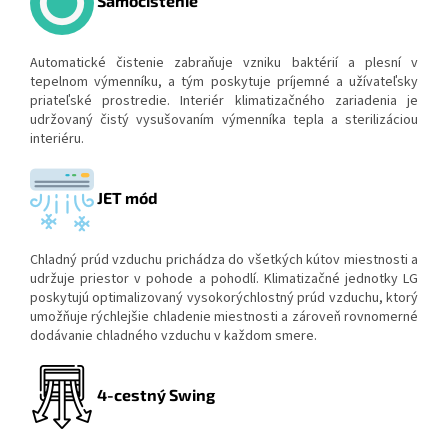
Samočistenie
Automatické čistenie zabraňuje vzniku baktérií a plesní v
tepelnom výmenníku, a tým poskytuje príjemné a užívateľsky
priateľské prostredie. Interiér klimatizačného zariadenia je
udržovaný čistý vysušovaním výmenníka tepla a sterilizáciou
interiéru.
JET mód
Chladný prúd vzduchu prichádza do všetkých kútov miestnosti a
udržuje priestor v pohode a pohodlí. Klimatizačné jednotky LG
poskytujú optimalizovaný vysokorýchlostný prúd vzduchu, ktorý
umožňuje rýchlejšie chladenie miestnosti a zároveň rovnomerné
dodávanie chladného vzduchu v každom smere.
4-cestný Swing