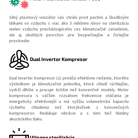
Silný plazmový ionizátor vás chráni pred pachmi a škodlivými
látkami vo vzduchu s viac ako 3 miliónmi iónov na sterilizáciu
nielen vzduchu prechádzajúceho cez klimatizačné zariadenie,
ale aj okolitých povrchov pre bezpečnejšie a čistejšie
prostredie.
Dual Invertor Kompresor
Dual Invertor Kompresor LG prináša efektívne riešenie, ktorého
výsledkom je klimatizačná jednotka, ktorá chladí rýchlejšie,
vydrží dlhšie a pracuje tichšie než konvenčné modely. Motor
kompresora s väčším rozsahom frekvencie otáčania je
energeticky efektívnejší a má vyššiu volumetrickú kapacitu
rýchleho chladenia než ktorýkoľvek z konvenčných
kompresorov. Redukuje vibrácie a s nimi tiež hladiny
akustického tlaku.
UVnano sterilizácia