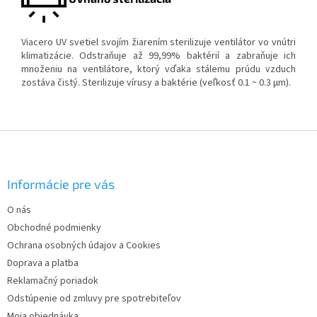
Viacero UV svetiel svojím žiarením sterilizuje ventilátor vo vnútri
klimatizácie. Odstraňuje až 99,99% baktérií a zabraňuje ich
množeniu na ventilátore, ktorý vďaka stálemu prúdu vzduch
zostáva čistý. Sterilizuje vírusy a baktérie (veľkosť 0.1 ~ 0.3 μm).
Z
á
p
ä
Informácie pre vás
t
O nás
i
Obchodné podmienky
e
Ochrana osobných údajov a Cookies
Doprava a platba
Reklamačný poriadok
Odstúpenie od zmluvy pre spotrebiteľov
Moja objednávka