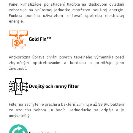
Panel klimatizácie po stlačení tlačítka na diaľkovom ovládaní
zobrazuje na vnútornej jednotke množstvo použitej energie.
Funkcia pomáha užívateľom znižovať spotrebu elektrickej
energie.
Gold Fin™
Antikorózna úprava chráni povrch tepelného výmenníka pred
zbytočným opotrebovaním a koróziou a predlžuje jeho
životnosť.
Dvojitý ochranný filter
Filter na zachytenie prachu a baktérií. Eliminuje až 99,9% baktérií
zo vzduchu behom 18 hodín. Jednoducho sa odpája a je
umývateľný.