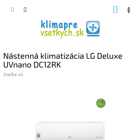
Prejsť
NÁKUP
na
obsah
KOŠÍK
Nástenná klimatizácia LG Deluxe
UVnano DC12RK
Značka:
LG