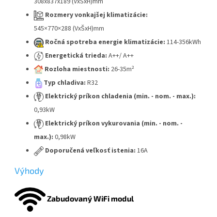
308x837x189 (VxŠxH)mm
Rozmery vonkajšej klimatizácie:
545×770×288 (VxŠxH)mm
Ročná spotreba energie klimatizácie:
114-356kWh
Energetická trieda:
A++/ A++
Rozloha miestnosti:
26-35m²
Typ chladiva:
R32
Elektrický príkon chladenia (min. - nom. - max.):
0,93kW
Elektrický príkon vykurovania (min. - nom. -
max.):
0,98kW
Doporučená veľkosť istenia:
16A
Výhody
Zabudovaný WiFi modul