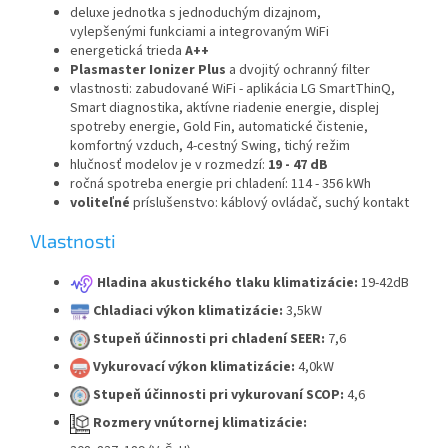
deluxe jednotka s jednoduchým dizajnom,
vylepšenými funkciami a integrovaným WiFi
energetická trieda
A++
Plasmaster Ionizer Plus
a dvojitý ochranný filter
vlastnosti: zabudované WiFi - aplikácia LG SmartThinQ,
Smart diagnostika, aktívne riadenie energie, displej
spotreby energie, Gold Fin, automatické čistenie,
komfortný vzduch, 4-cestný Swing, tichý režim
hlučnosť modelov je v rozmedzí:
19 - 47 dB
ročná spotreba energie pri chladení: 114 - 356 kWh
voliteľné
príslušenstvo: káblový ovládač, suchý kontakt
Vlastnosti
Hladina akustického tlaku klimatizácie:
19-42dB
Chladiaci výkon klimatizácie:
3,5kW
Stupeň účinnosti pri chladení SEER:
7,6
Vykurovací výkon klimatizácie:
4,0kW
Stupeň účinnosti pri vykurovaní SCOP:
4,6
Rozmery vnútornej klimatizácie: