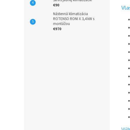
Servis jednej klimatizácie
€90
Vla
Nástenná klimatizácia
ROTENSO RONI X 3,4 kW s
montážou
€970
Vý