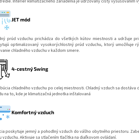
redie. Interiér klimatizačného zariadenia je udržovaný čistý vysušovaním vý
JET mód
dný prúd vzduchu prichádza do všetkých kútov miestnosti a udržuje pri
ytujú optimalizovaný vysokorýchlostný prúd vzduchu, ktorý umožňuje rý
vanie chladného vzduchu v každom smere.
4-cestný Swing
ribúcia chladného vzduchu po celej miestnosti. Chladný vzduch sa dostáva
u na to, kde je klimatizačná jednotka inštalovaná
Komfortný vzduch
cia poskytuje jemný a pohodlný vzduch do vášho obytného priestoru. Zabe
 vzduchu. Aktivuje sa stlačením tlačítka na diaľkovom ovládaní.