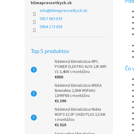
Pod
klimaprevsetkych.sk
info
@
klimaprevsetkych.sk
0917 683 835
0904 173 858
Top 5 produktov
Nástenná klimatizácia MPL
POWER ELEKTRO ALFA 12K WIFI
Čo 
V1 3,4kW s montážou
€850
Nástenná klimatizácia MIDEA
Breezeless 3,5kW MSFAAU-
12HRFN8 s montážou
€1 390
Nástenná klimatizácia Midea
MOP3-12-SP OASIS PLUS 3,5 kW
s montážou
€1 510