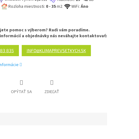
Rozloha miestnosti:
0 - 35
m2
WiFi:
Áno
jete pomoc s výberom? Radi vám poradíme.
 informácií a objednávky nás neváhajte kontaktovať:
683 835
INFO@KLIMAPREVSETKYCH.SK
informácie
OPÝTAŤ SA
ZDIEĽAŤ