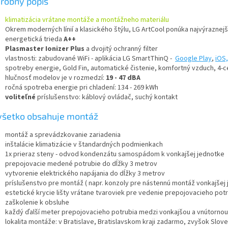
robný popis
klimatizácia vrátane montáže a montážneho materiálu
Okrem moderných línií a klasického štýlu, LG ArtCool ponúka najvýraznej
energetická trieda
A++
Plasmaster Ionizer Plus
a dvojitý ochranný filter
vlastnosti: zabudované WiFi - aplikácia LG SmartThinQ -
Google Play
,
iOS,
spotreby energie, Gold Fin, automatické čistenie, komfortný vzduch, 4-c
hlučnosť modelov je v rozmedzí:
19 - 47 dBA
ročná spotreba energie pri chladení: 134 - 269 kWh
voliteľné
príslušenstvo: káblový ovládač, suchý kontakt
všetko obsahuje montáž
montáž a sprevádzkovanie zariadenia
inštalácie klimatizácie v štandardných podmienkach
1x prieraz steny - odvod kondenzátu samospádom k vonkajšej jednotke
prepojovacie medené potrubie do dĺžky 3 metrov
vytvorenie elektrického napájania do dĺžky 3 metrov
príslušenstvo pre montáž ( napr. konzoly pre nástennú montáž vonkajšej 
estetické krycie lišty vrátane tvaroviek pre vedenie prepojovacieho pot
zaškolenie k obsluhe
každý ďalší meter prepojovacieho potrubia medzi vonkajšou a vnútornou 
lokalita montáže: v Bratislave, Bratislavskom kraji zadarmo, zvyšok Slov