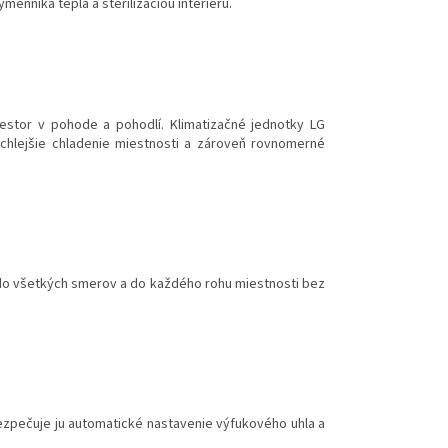
menníka tepla a sterilizáciou interiéru.
estor v pohode a pohodlí. Klimatizačné jednotky LG
chlejšie chladenie miestnosti a zároveň rovnomerné
 do všetkých smerov a do každého rohu miestnosti bez
zpečuje ju automatické nastavenie výfukového uhla a