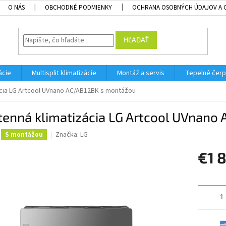
O NÁS
OBCHODNÉ PODMIENKY
OCHRANA OSOBNÝCH ÚDAJOV A 
HĽADAŤ
ácie
Multisplit klimatizácie
Montáž a servis
Tepelné čerp
ácia LG Artcool UVnano AC/AB12BK s montážou
tenná klimatizácia LG Artcool UVnano
Značka:
LG
S montážou
€1 
Jednotk
cena: