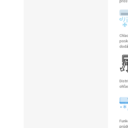
prost
Chla
posk
dodá
Dist
ohľad
Funk
prúdu