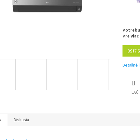
Potrebu
Pre viac
0917 
Detailné 
TLAČ
s
Diskusia