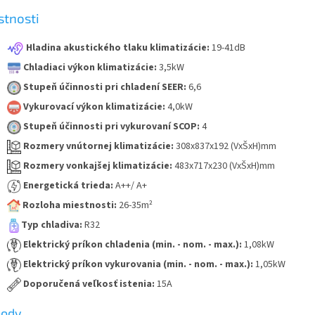
stnosti
Hladina akustického tlaku klimatizácie:
19-41dB
Chladiaci výkon klimatizácie:
3,5kW
Stupeň účinnosti pri chladení SEER:
6,6
Vykurovací výkon klimatizácie:
4,0kW
Stupeň účinnosti pri vykurovaní SCOP:
4
Rozmery vnútornej klimatizácie:
308x837x192 (VxŠxH)mm
Rozmery vonkajšej klimatizácie:
483x717x230 (VxŠxH)mm
Energetická trieda:
A++/ A+
Rozloha miestnosti:
26-35m²
Typ chladiva:
R32
Elektrický príkon chladenia (min. - nom. - max.):
1,08kW
Elektrický príkon vykurovania (min. - nom. - max.):
1,05kW
Doporučená veľkosť istenia:
15A
hody