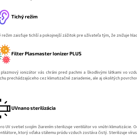
Tichý režim
 režim zaisťuje tichší a pokojnejší zážitok pre užívateľa tým, že znižuje hlad
Filter Plasmaster Ionizer PLUS
ý plazmový ionizátor vás chráni pred pachmi a škodlivými látkami vo vzduc
chu prechádzajúceho cez klimatizačné zariadenie, ale aj okolitých povrchov
UVnano sterilizácia
ro UV svetiel svojím žiarením sterilizuje ventilátor vo vnútri klimatizácie
ntilátore, ktorý vďaka stálemu prúdu vzduch zostáva čistý. Sterilizuje vírusy