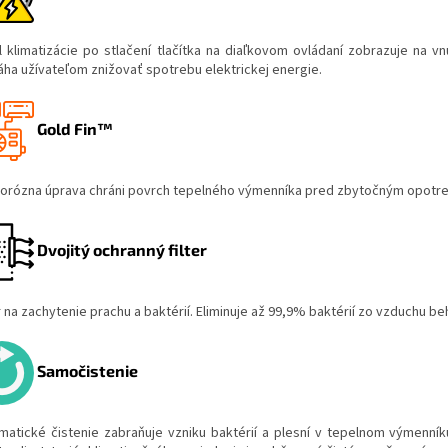
l klimatizácie po stlačení tlačítka na diaľkovom ovládaní zobrazuje na v
ha užívateľom znižovať spotrebu elektrickej energie.
Gold Fin™
korózna úprava chráni povrch tepelného výmenníka pred zbytočným opotreb
Dvojitý ochranný filter
er na zachytenie prachu a baktérií. Eliminuje až 99,9% baktérií zo vzduchu 
Samočistenie
matické čistenie zabraňuje vzniku baktérií a plesní v tepelnom výmenník