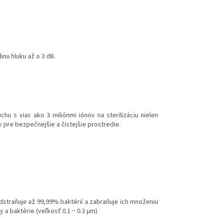
inu hluku až o 3 dB.
hu s viac ako 3 miliónmi iónov na sterilizáciu nielen
 pre bezpečnejšie a čistejšie prostredie.
. Odstraňuje až 99,99% baktérií a zabraňuje ich množeniu
 a baktérie (veľkosť 0.1 ~ 0.3 μm).