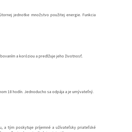
nútornej jednotke množstvo použitej energie. Funkcia
ovaním a koróziou a predlžuje jeho životnosť.
behom 18 hodín. Jednoducho sa odpája a je umývateľný.
u, a tým poskytuje príjemné a užívateľsky priateľské