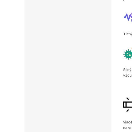
Tichý
Siln
vzdu
Viace
na ve