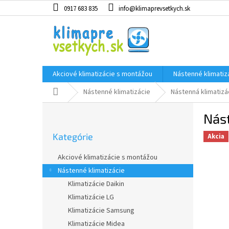
Prejsť
0917 683 835
info@klimaprevsetkych.sk
na
obsah
Akciové klimatizácie s montážou
Nástenné klimatiz
Domov
Nástenné klimatizácie
Nástenná klimatiz
B
Nás
o
Preskočiť
č
Kategórie
kategórie
Akcia
n
ý
Akciové klimatizácie s montážou
p
Nástenné klimatizácie
a
Klimatizácie Daikin
n
e
Klimatizácie LG
l
Klimatizácie Samsung
Klimatizácie Midea