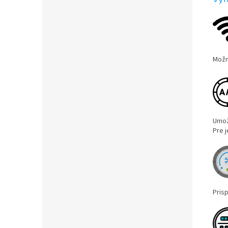
Možn
Umož
Pre j
Pris