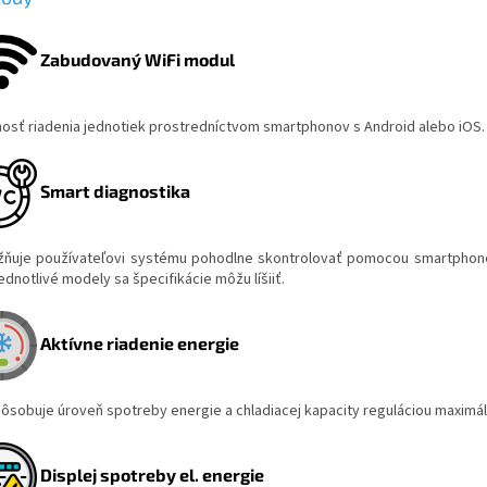
Zabudovaný WiFi modul
osť riadenia jednotiek prostredníctvom smartphonov s Android alebo iOS. V
Smart diagnostika
ňuje používateľovi systému pohodlne skontrolovať pomocou smartphone-u 
ednotlivé modely sa špecifikácie môžu líšiiť.
Aktívne riadenie energie
pôsobuje úroveň spotreby energie a chladiacej kapacity reguláciou maximá
Displej spotreby el. energie