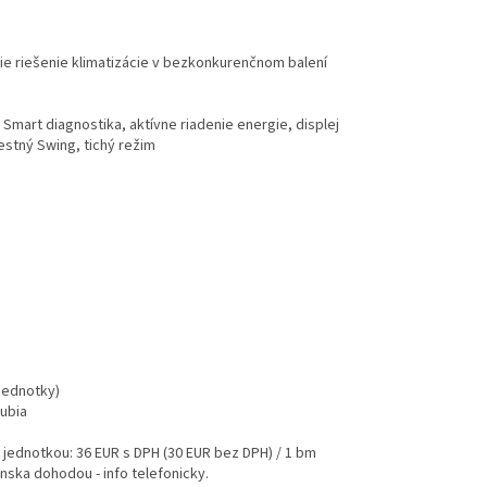
šie riešenie klimatizácie v bezkonkurenčnom balení
Smart diagnostika, aktívne riadenie energie, displej
estný Swing, tichý režim
jednotky)
rubia
jednotkou: 36 EUR s DPH (30 EUR bez DPH) / 1 bm
enska dohodou - info telefonicky.