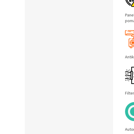
Pane
pomá
Anti
Filt
Auto