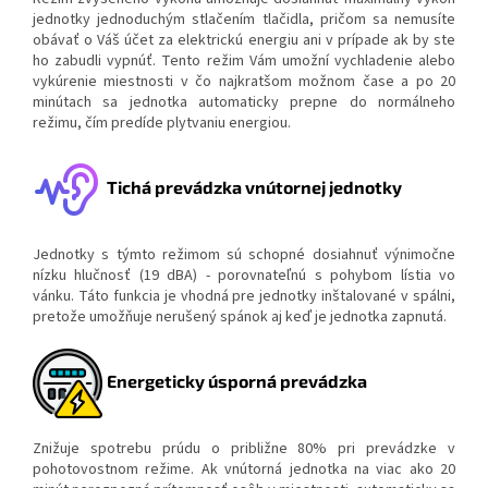
jednotky jednoduchým stlačením tlačidla, pričom sa nemusíte
obávať o Váš účet za elektrickú energiu ani v prípade ak by ste
ho zabudli vypnúť. Tento režim Vám umožní vychladenie alebo
vykúrenie miestnosti v čo najkratšom možnom čase a po 20
minútach sa jednotka automaticky prepne do normálneho
režimu, čím predíde plytvaniu energiou.
Tichá prevádzka vnútornej jednotky
Jednotky s týmto režimom sú schopné dosiahnuť výnimočne
nízku hlučnosť (19 dBA) - porovnateľnú s pohybom lístia vo
vánku. Táto funkcia je vhodná pre jednotky inštalované v spálni,
pretože umožňuje nerušený spánok aj keď je jednotka zapnutá.
Energeticky úsporná prevádzka
Znižuje spotrebu prúdu o približne 80% pri prevádzke v
pohotovostnom režime. Ak vnútorná jednotka na viac ako 20