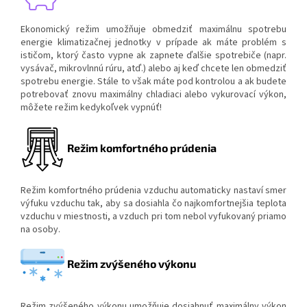
Ekonomický režim umožňuje obmedziť maximálnu spotrebu
energie klimatizačnej jednotky v prípade ak máte problém s
ističom, ktorý často vypne ak zapnete ďalšie spotrebiče (napr.
vysávač, mikrovlnnú rúru, atď.) alebo aj keď chcete len obmedziť
spotrebu energie. Stále to však máte pod kontrolou a ak budete
potrebovať znovu maximálny chladiaci alebo vykurovací výkon,
môžete režim kedykoľvek vypnúť!
Režim komfortného prúdenia
Režim komfortného prúdenia vzduchu automaticky nastaví smer
výfuku vzduchu tak, aby sa dosiahla čo najkomfortnejšia teplota
vzduchu v miestnosti, a vzduch pri tom nebol vyfukovaný priamo
na osoby.
Režim zvýšeného výkonu
Režim zvýšeného výkonu umožňuje dosiahnuť maximálny výkon