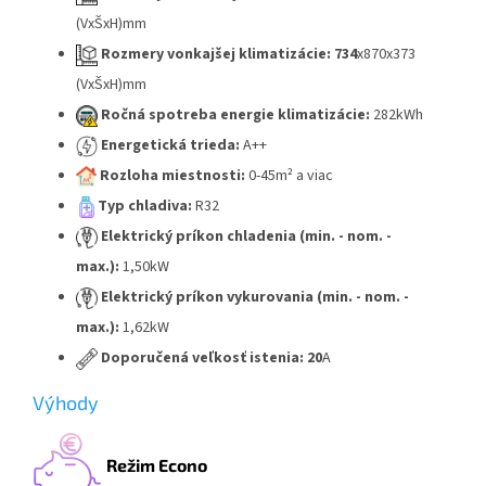
(VxŠxH)mm
Rozmery vonkajšej klimatizácie: 734
x870x373
(VxŠxH)mm
Ročná spotreba energie klimatizácie:
282kWh
Energetická trieda:
A++
Rozloha miestnosti:
0-45m² a viac
Typ chladiva:
R32
Elektrický príkon chladenia (min. - nom. -
max.):
1,50kW
Elektrický príkon vykurovania (min. - nom. -
max.):
1,62kW
Doporučená veľkosť istenia: 20
A
Výhody
Režim Econo