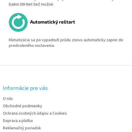
Daikin DIII-Net tiež možné.
Automatický reštart
Klimatizácia sa po vypadnutí prúdu znovu automaticky zapne do
predvoleného nastavenia.
Z
á
p
ä
Informácie pre vás
t
O nás
i
Obchodné podmienky
e
Ochrana osobných údajov a Cookies
Doprava a platba
Reklamačný poriadok