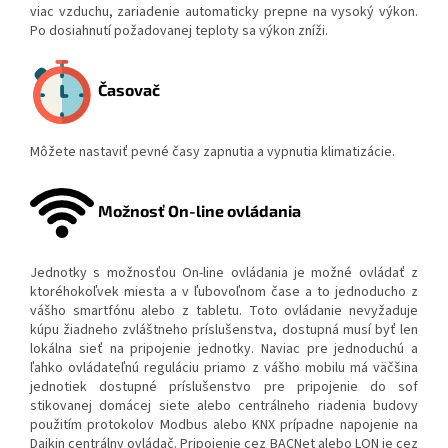
viac vzduchu, zariadenie automaticky prepne na vysoký výkon.
Po dosiahnutí požadovanej teploty sa výkon zníži.
Časovač
Môžete nastaviť pevné časy zapnutia a vypnutia klimatizácie.
Možnosť On-line ovládania
Jednotky s možnosťou On-line ovládania je možné ovládať z
ktoréhokoľvek miesta a v ľubovoľnom čase a to jednoducho z
vášho smartfónu alebo z tabletu. Toto ovládanie nevyžaduje
kúpu žiadneho zvláštneho príslušenstva, dostupná musí byť len
lokálna sieť na pripojenie jednotky. Naviac pre jednoduchú a
ľahko ovládateľnú reguláciu priamo z vášho mobilu má väčšina
jednotiek dostupné príslušenstvo pre pripojenie do sof
stikovanej domácej siete alebo centrálneho riadenia budovy
použitím protokolov Modbus alebo KNX prípadne napojenie na
Daikin centrálny ovládač. Pripojenie cez BACNet alebo LON je cez