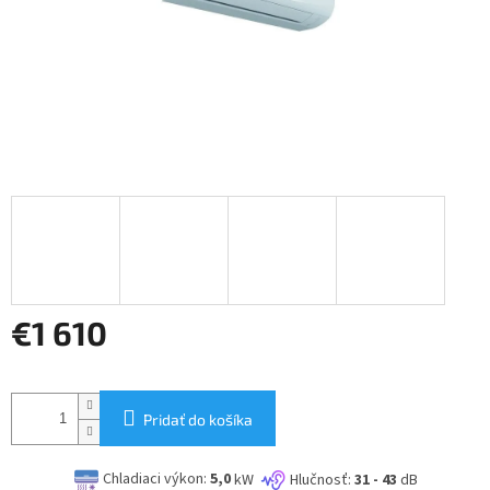
€1 610
Jednotková
cena:
Pridať do košíka
Chladiaci výkon:
5,0
kW
Hlučnosť:
31 - 43
dB