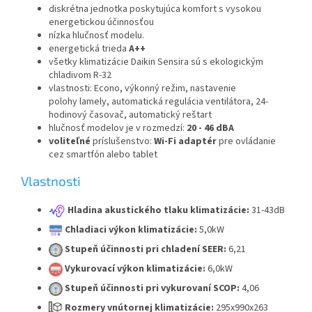
diskrétna jednotka poskytujúca komfort s vysokou
energetickou účinnosťou
nízka hlučnosť modelu.
energetická trieda
A++
všetky klimatizácie Daikin Sensira sú s ekologickým
chladivom R-32
vlastnosti: Econo, výkonný režim, nastavenie
polohy lamely, automatická regulácia ventilátora, 24-
hodinový časovač, automatický reštart
hlučnosť modelov je v rozmedzí:
20 - 46 dBA
voliteľné
príslušenstvo:
Wi-Fi adaptér
pre ovládanie
cez smartfón alebo tablet
Vlastnosti
Hladina akustického tlaku klimatizácie:
31-43dB
Chladiaci výkon klimatizácie:
5,0kW
Stupeň účinnosti pri chladení SEER:
6,21
Vykurovací výkon klimatizácie:
6,0kW
Stupeň účinnosti pri vykurovaní SCOP:
4,06
Rozmery vnútornej klimatizácie:
295x990x263