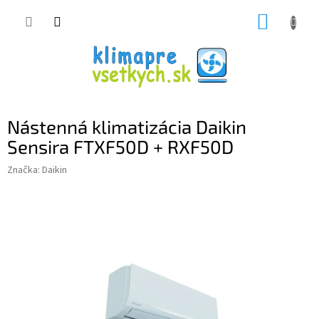
Prejsť
NÁKUP
na
obsah
KOŠÍK
Nástenná klimatizácia Daikin
Sensira FTXF50D + RXF50D
Značka:
Daikin