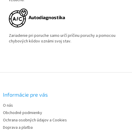
vzduchu.
Autodiagnostika
Zariadenie pri poruche samo určí príčinu poruchy a pomocou
chybových kódov oznámi svoj stav.
Z
á
p
ä
Informácie pre vás
t
O nás
i
Obchodné podmienky
e
Ochrana osobných údajov a Cookies
Doprava a platba