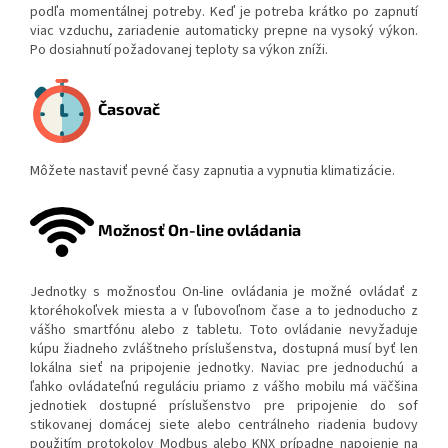
podľa momentálnej potreby. Keď je potreba krátko po zapnutí
viac vzduchu, zariadenie automaticky prepne na vysoký výkon.
Po dosiahnutí požadovanej teploty sa výkon zníži.
Časovač
Môžete nastaviť pevné časy zapnutia a vypnutia klimatizácie.
Možnosť On-line ovládania
Jednotky s možnosťou On-line ovládania je možné ovládať z
ktoréhokoľvek miesta a v ľubovoľnom čase a to jednoducho z
vášho smartfónu alebo z tabletu. Toto ovládanie nevyžaduje
kúpu žiadneho zvláštneho príslušenstva, dostupná musí byť len
lokálna sieť na pripojenie jednotky. Naviac pre jednoduchú a
ľahko ovládateľnú reguláciu priamo z vášho mobilu má väčšina
jednotiek dostupné príslušenstvo pre pripojenie do sof
stikovanej domácej siete alebo centrálneho riadenia budovy
použitím protokolov Modbus alebo KNX prípadne napojenie na