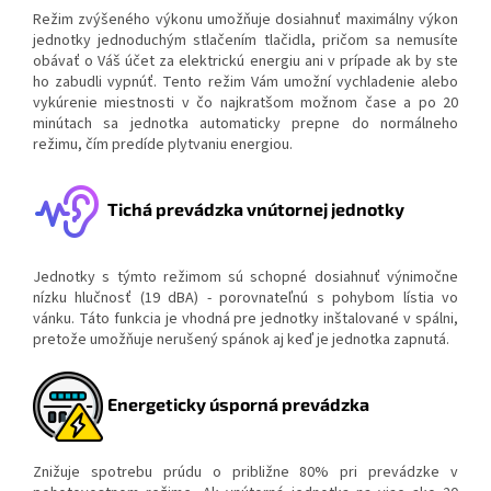
Režim zvýšeného výkonu umožňuje dosiahnuť maximálny výkon
jednotky jednoduchým stlačením tlačidla, pričom sa nemusíte
obávať o Váš účet za elektrickú energiu ani v prípade ak by ste
ho zabudli vypnúť. Tento režim Vám umožní vychladenie alebo
vykúrenie miestnosti v čo najkratšom možnom čase a po 20
minútach sa jednotka automaticky prepne do normálneho
režimu, čím predíde plytvaniu energiou.
Tichá prevádzka vnútornej jednotky
Jednotky s týmto režimom sú schopné dosiahnuť výnimočne
nízku hlučnosť (19 dBA) - porovnateľnú s pohybom lístia vo
vánku. Táto funkcia je vhodná pre jednotky inštalované v spálni,
pretože umožňuje nerušený spánok aj keď je jednotka zapnutá.
Energeticky úsporná prevádzka
Znižuje spotrebu prúdu o približne 80% pri prevádzke v