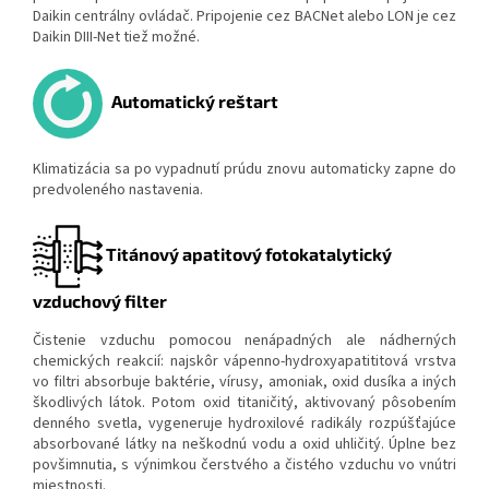
Daikin centrálny ovládač. Pripojenie cez BACNet alebo LON je cez
Daikin DIII-Net tiež možné.
Automatický reštart
Klimatizácia sa po vypadnutí prúdu znovu automaticky zapne do
predvoleného nastavenia.
Titánový apatitový fotokatalytický
vzduchový filter
Čistenie vzduchu pomocou nenápadných ale nádherných
chemických reakcií: najskôr vápenno-hydroxyapatititová vrstva
vo filtri absorbuje baktérie, vírusy, amoniak, oxid dusíka a iných
škodlivých látok. Potom oxid titaničitý, aktivovaný pôsobením
denného svetla, vygeneruje hydroxilové radikály rozpúšťajúce
absorbované látky na neškodnú vodu a oxid uhličitý. Úplne bez
povšimnutia, s výnimkou čerstvého a čistého vzduchu vo vnútri
miestnosti.