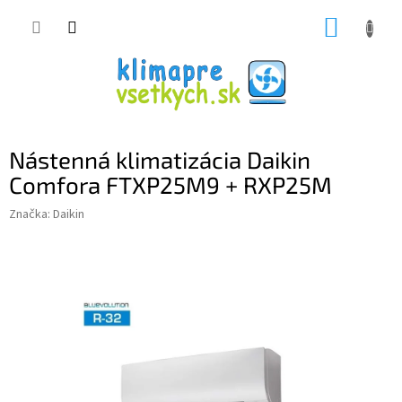
Prejsť
NÁKUP
na
obsah
KOŠÍK
Nástenná klimatizácia Daikin
Comfora FTXP25M9 + RXP25M
Značka:
Daikin