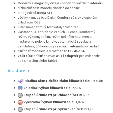
Moderný a elegantný dizajn vhodný do každého interiéru
Nízka hlučnosť modelu. Vhodná do spálne.
energetická trieda
A++
všetky klimatizácie Daikin Comfora sú s ekologickým
chladivom R-32
Titánium-apatitový fotokatalytický filter
vlastnosti: 3-D prúdenie vzduchu, Econo, komfortný
režim, výkonný režim, režim nočného nastavenia,
nastavenie polohy lamely, automatická regulácia
ventilátora, 24-hodinový časovač, automatický reštart
hlučnosť modelov je v rozmedzí:
19 - 46 dBA
voliteľné
príslušenstvo:
Wi-Fi adaptér
pre ovládanie
cez smartfón alebo tablet
Vlastnosti
Hladina akustického tlaku klimatizácie:
19-40dB
Chladiaci výkon klimatizácie:
2,5kW
Stupeň účinnosti pri chladení SEER:
6,92
Vykurovací výkon klimatizácie:
3,0kW
Stupeň účinnosti pri vykurovaní SCOP:
4,61