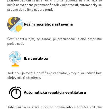
pohotovostnom režime. Ak vnútorná jednotka na viac ako 20
minút nerozpozná prítomnosť osôb v miestnosti, automaticky sa
prepne do režimu úspory prúdu.
Režim nočného nastavenia
Šetrí energiu tým, že zabraňuje prechladeniu alebo prehriatiu
počas noci.
Iba ventilátor
Jednotku je možné použiť ako ventilátor, ktorý fúka vzduch bez
ohrievania či chladenia.
Automatická regulácia ventilátora
Táto funkcia sa stará o prívod optimálneho množstva vzduchu