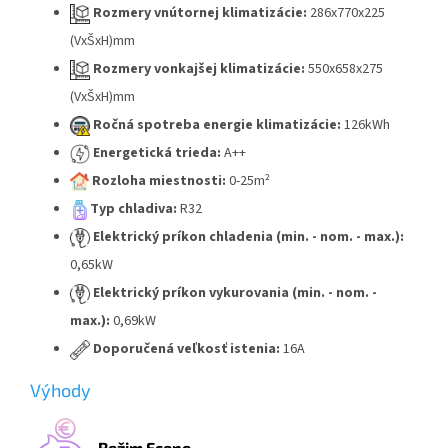
Rozmery vnútornej klimatizácie:
286x770x225
(VxŠxH)mm
Rozmery vonkajšej klimatizácie:
550x658x275
(VxŠxH)mm
Ročná spotreba energie klimatizácie:
126kWh
Energetická trieda:
A++
Rozloha miestnosti:
0-25m²
Typ chladiva:
R32
Elektrický príkon chladenia (min. - nom. - max.):
0,65kW
Elektrický príkon vykurovania (min. - nom. -
max.):
0,69kW
Doporučená veľkosť istenia:
16A
Výhody
Režim Econo