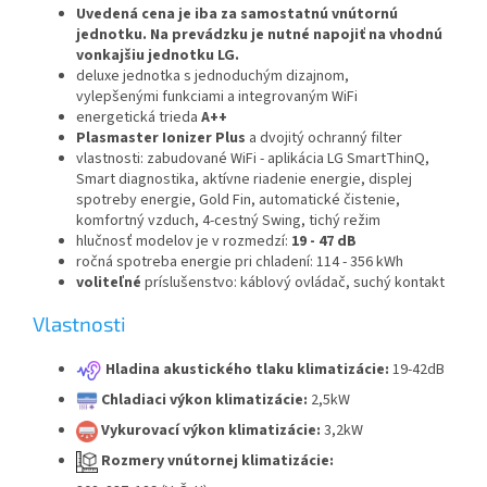
Uvedená cena je iba za samostatnú vnútornú
jednotku. Na prevádzku je nutné napojiť na vhodnú
vonkajšiu jednotku LG.
deluxe jednotka s jednoduchým dizajnom,
vylepšenými funkciami a integrovaným WiFi
energetická trieda
A++
Plasmaster Ionizer Plus
a dvojitý ochranný filter
vlastnosti: zabudované WiFi - aplikácia LG SmartThinQ,
Smart diagnostika, aktívne riadenie energie, displej
spotreby energie, Gold Fin, automatické čistenie,
komfortný vzduch, 4-cestný Swing, tichý režim
hlučnosť modelov je v rozmedzí:
19 - 47 dB
ročná spotreba energie pri chladení: 114 - 356 kWh
voliteľné
príslušenstvo: káblový ovládač, suchý kontakt
Vlastnosti
Hladina akustického tlaku klimatizácie:
19-42dB
Chladiaci výkon klimatizácie:
2,5kW
Vykurovací výkon klimatizácie:
3,2kW
Rozmery vnútornej klimatizácie: