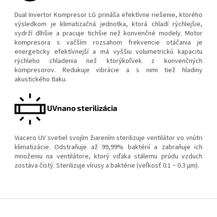
Dual Invertor Kompresor LG prináša efektívne riešenie, ktorého
výsledkom je klimatizačná jednotka, ktorá chladí rýchlejšie,
vydrží dlhšie a pracuje tichšie než konvenčné modely. Motor
kompresora s väčším rozsahom frekvencie otáčania je
energeticky efektívnejší a má vyššiu volumetrickú kapacitu
rýchleho chladenia než ktorýkoľvek z konvenčných
kompresorov. Redukuje vibrácie a s nimi tiež hladiny
akustického tlaku.
UVnano sterilizácia
Viacero UV svetiel svojím žiarením sterilizuje ventilátor vo vnútri
klimatizácie. Odstraňuje až 99,99% baktérií a zabraňuje ich
množeniu na ventilátore, ktorý vďaka stálemu prúdu vzduch
zostáva čistý. Sterilizuje vírusy a baktérie (veľkosť 0.1 ~ 0.3 μm).
Z
á