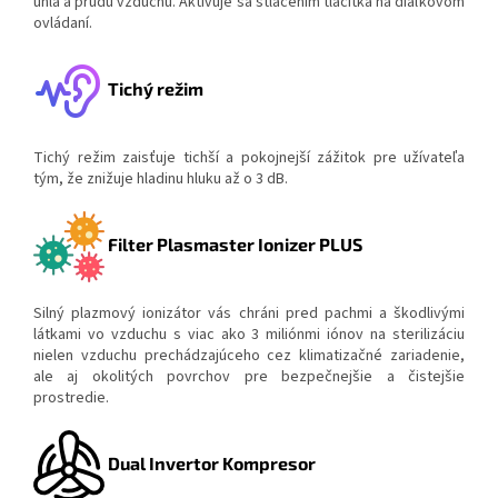
uhla a prúdu vzduchu. Aktivuje sa stlačením tlačítka na diaľkovom
ovládaní.
Tichý režim
Tichý režim zaisťuje tichší a pokojnejší zážitok pre užívateľa
tým, že znižuje hladinu hluku až o 3 dB.
Filter Plasmaster Ionizer PLUS
Silný plazmový ionizátor vás chráni pred pachmi a škodlivými
látkami vo vzduchu s viac ako 3 miliónmi iónov na sterilizáciu
nielen vzduchu prechádzajúceho cez klimatizačné zariadenie,
ale aj okolitých povrchov pre bezpečnejšie a čistejšie
prostredie.
Dual Invertor Kompresor