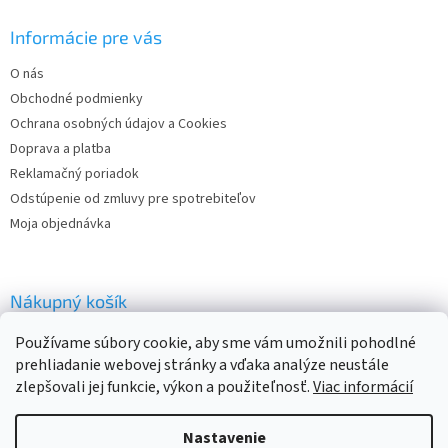
p
ä
Informácie pre vás
t
O nás
i
Obchodné podmienky
e
Ochrana osobných údajov a Cookies
Doprava a platba
Reklamačný poriadok
Odstúpenie od zmluvy pre spotrebiteľov
Moja objednávka
Nákupný košík
Používame súbory cookie, aby sme vám umožnili pohodlné
0
KS /
€0
prehliadanie webovej stránky a vďaka analýze neustále
zlepšovali jej funkcie, výkon a použiteľnosť.
Viac informácií
Vytvoril Shoptet
Nastavenie