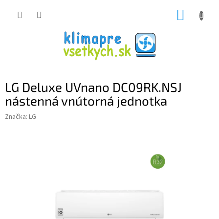
Prejsť
NÁKUP
na
obsah
KOŠÍK
LG Deluxe UVnano DC09RK.NSJ
nástenná vnútorná jednotka
Značka:
LG