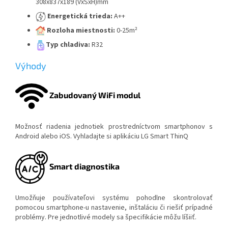
308x837x189 (VxŠxH)mm
Energetická trieda:
A++
Rozloha miestnosti:
0-25m²
Typ chladiva:
R32
Výhody
Zabudovaný WiFi modul
Možnosť riadenia jednotiek prostredníctvom smartphonov s
Android alebo iOS. Vyhladajte si aplikáciu LG Smart ThinQ
Smart diagnostika
Umožňuje používateľovi systému pohodlne skontrolovať
pomocou smartphone-u nastavenie, inštaláciu či riešiť prípadné
problémy. Pre jednotlivé modely sa špecifikácie môžu líšiiť.