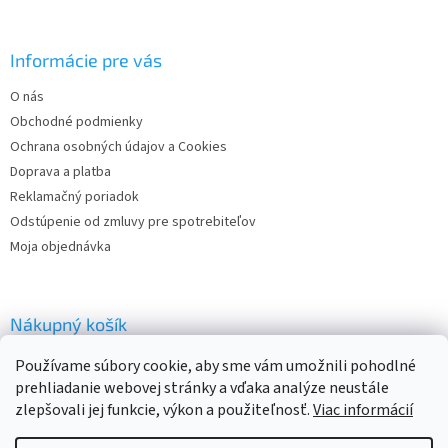
á
p
ä
Informácie pre vás
t
O nás
i
Obchodné podmienky
e
Ochrana osobných údajov a Cookies
Doprava a platba
Reklamačný poriadok
Odstúpenie od zmluvy pre spotrebiteľov
Moja objednávka
Nákupný košík
Používame súbory cookie, aby sme vám umožnili pohodlné
0
KS /
€0
prehliadanie webovej stránky a vďaka analýze neustále
zlepšovali jej funkcie, výkon a použiteľnosť.
Viac informácií
Vytvoril Shoptet