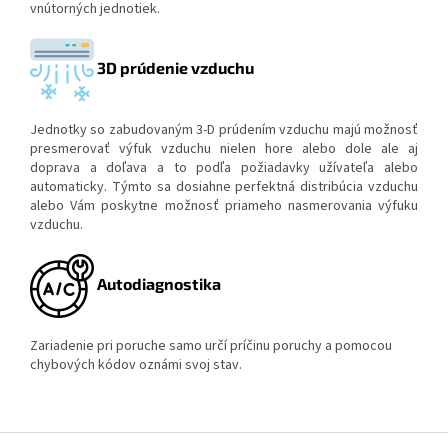
vnútorných jednotiek.
3D prúdenie vzduchu
Jednotky so zabudovaným 3-D prúdením vzduchu majú možnosť
presmerovať výfuk vzduchu nielen hore alebo dole ale aj
doprava a doľava a to podľa požiadavky užívateľa alebo
automaticky. Týmto sa dosiahne perfektná distribúcia vzduchu
alebo Vám poskytne možnosť priameho nasmerovania výfuku
vzduchu.
Autodiagnostika
Zariadenie pri poruche samo určí príčinu poruchy a pomocou
chybových kódov oznámi svoj stav.
Z