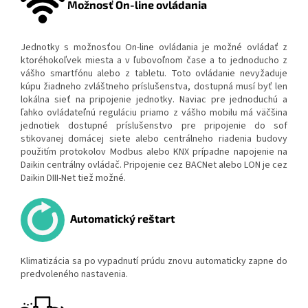
Možnosť On-line ovládania
Jednotky s možnosťou On-line ovládania je možné ovládať z
ktoréhokoľvek miesta a v ľubovoľnom čase a to jednoducho z
vášho smartfónu alebo z tabletu. Toto ovládanie nevyžaduje
kúpu žiadneho zvláštneho príslušenstva, dostupná musí byť len
lokálna sieť na pripojenie jednotky. Naviac pre jednoduchú a
ľahko ovládateľnú reguláciu priamo z vášho mobilu má väčšina
jednotiek dostupné príslušenstvo pre pripojenie do sof
stikovanej domácej siete alebo centrálneho riadenia budovy
použitím protokolov Modbus alebo KNX prípadne napojenie na
Daikin centrálny ovládač. Pripojenie cez BACNet alebo LON je cez
Daikin DIII-Net tiež možné.
Automatický reštart
Klimatizácia sa po vypadnutí prúdu znovu automaticky zapne do
predvoleného nastavenia.