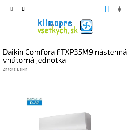
Prejsť
NÁKUP
na
obsah
KOŠÍK
Daikin Comfora FTXP35M9 nástenná
vnútorná jednotka
Značka:
Daikin