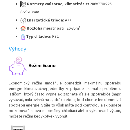
Rozmery vnútornej klimatizácie:
286x770x225
(VxŠxH)mm
Energetická trieda:
A++
Rozloha miestnosti:
26-35m²
Typ chladiva:
R32
Výhody
Režim Econo
Ekonomický režim umožňuje obmedziť maximálnu spotrebu
energie klimatizačnej jednotky v prípade ak máte problém s
ističom, ktorý často vypne ak zapnete ďalšie spotrebiče (napr.
vysávač, mikrovlnnú rúru, atď.) alebo aj keď chcete len obmedziť
spotrebu energie. Stále to však máte pod kontrolou a ak budete
potrebovať znovu maximálny chladiaci alebo vykurovací výkon,
môžete režim kedykoľvek vypnúť!