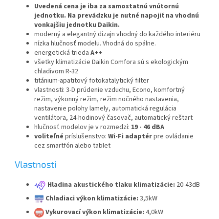
Uvedená cena je iba za samostatnú vnútornú
jednotku. Na prevádzku je nutné napojiť na vhodnú
vonkajšiu jednotku Daikin.
moderný a elegantný dizajn vhodný do každého interiéru
nízka hlučnosť modelu. Vhodná do spálne.
energetická trieda
A++
všetky klimatizácie Daikin Comfora sú s ekologickým
chladivom R-32
titánium-apatitový fotokatalytický filter
vlastnosti: 3-D prúdenie vzduchu, Econo, komfortný
režim, výkonný režim, režim nočného nastavenia,
nastavenie polohy lamely, automatická regulácia
ventilátora, 24-hodinový časovač, automatický reštart
hlučnosť modelov je v rozmedzí:
19 - 46 dBA
voliteľné
príslušenstvo:
Wi-Fi adaptér
pre ovládanie
cez smartfón alebo tablet
Vlastnosti
Hladina akustického tlaku klimatizácie:
20-43dB
Chladiaci výkon klimatizácie:
3,5kW
Vykurovací výkon klimatizácie:
4,0kW