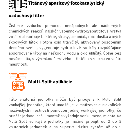
Titánový apatitový fotokatalytický
vzduchový filter
Čistenie vzduchu pomocou nenápadných ale nádherných
chemických reakcií: najskôr vápenno-hydroxyapatititová vrstva
vo filtri absorbuje baktérie, vírusy, amoniak, oxid dusíka a iných
škodlivých látok. Potom oxid titaničitý, aktivovaný pôsobením
denného svetla, vygeneruje hydroxilové radikály rozpúšťajúce
absorbované látky na neškodnú vodu a oxid uhličitý. Úplne bez
povšimnutia, s výnimkou čerstvého a čistého vzduchu vo vnútri
miestnosti.
Multi-Split aplikácie
Táto vnútorná jednotka môže byť pripojená k Multi Split
vonkajšej jednotke, ktorá umožňuje klimatizovanie niekoľkých
nezávislých miestností pomocou jednej vonkajšej jednotky, čo
prináša jednoduchšiu montáž a vyžaduje vonku menej miesta. Na
Multi Split vonkajšie jednotky je možné pripojiť od 2 do 5
vnútorných jednotiek a na Super-Multi-Plus systém až do 9