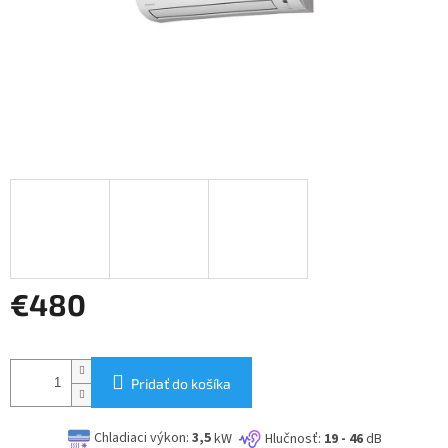
€480
Jednotková
cena:
Pridať do košíka
Chladiaci výkon:
3,5
kW
Hlučnosť:
19 - 46
dB