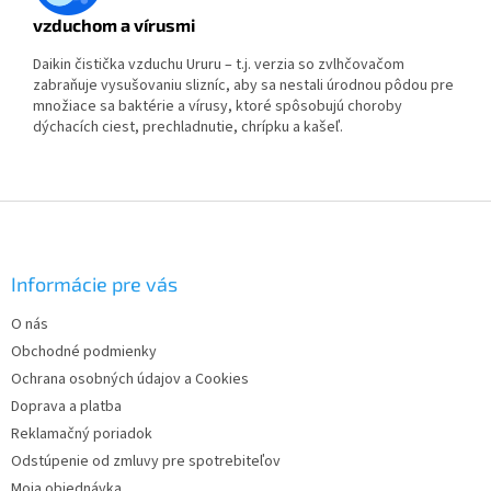
vzduchom a vírusmi
Daikin čistička vzduchu Ururu – t.j. verzia so zvlhčovačom
zabraňuje vysušovaniu slizníc, aby sa nestali úrodnou pôdou pre
množiace sa baktérie a vírusy, ktoré spôsobujú choroby
dýchacích ciest, prechladnutie, chrípku a kašeľ.
Z
á
p
ä
Informácie pre vás
t
O nás
i
Obchodné podmienky
e
Ochrana osobných údajov a Cookies
Doprava a platba
Reklamačný poriadok
Odstúpenie od zmluvy pre spotrebiteľov
Moja objednávka