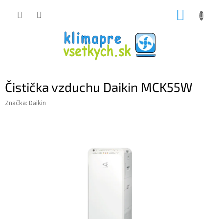
Prejsť
NÁKUP
na
obsah
KOŠÍK
Čistička vzduchu Daikin MCK55W
Značka:
Daikin