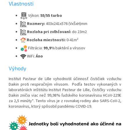
Vlastnosti
Výkon:
55/55 turbo
Rozmery:
403x241x576 (VxŠxH)mm
Rozloha pri zvlhčovaní:
do 23m2
Rozloha miestnosti:
0-41m²
Filtrácia:
99,9%
baktérií a vírusov
WiFi:
Áno
Výhody
Institut Pasteur de Lille vyhodnotil účinnosť čističiek vzduchu
Daikin proti respiračným vírusom. Podľa testov vykonaných v
laboratóriách inštitútu Institut Pasteur de Lille, čističky vzduchu
Daikin zničia viac než 99,98% ľudského koronavírusu HCoV-229E
za 2,5 minúty*. Tento vírus je z rovnakej rodiny ako SARS-CoV-2,
koronavírus, ktorý spôsobil pandémiu COVID-19.
Jednotky boli vyhodnotené ako účinné na