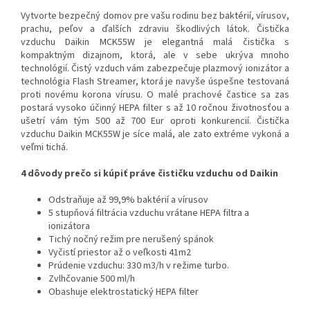
Vytvorte bezpečný domov pre vašu rodinu bez baktérií, vírusov,
prachu, peľov a ďalších zdraviu škodlivých látok. Čistička
vzduchu Daikin MCK55W je elegantná malá čistička s
kompaktným dizajnom, ktorá, ale v sebe ukrýva mnoho
technológií. Čistý vzduch vám zabezpečuje plazmový ionizátor a
technológia Flash Streamer, ktorá je navyše úspešne testovaná
proti novému korona vírusu. O malé prachové častice sa zas
postará vysoko účinný HEPA filter s až 10 ročnou životnosťou a
ušetrí vám tým 500 až 700 Eur oproti konkurencií. Čistička
vzduchu Daikin MCK55W je síce malá, ale zato extréme vykoná a
veľmi tichá.
4 dôvody prečo si kúpiť práve čističku vzduchu od Daikin
Odstraňuje až 99,9% baktérií a vírusov
5 stupňová filtrácia vzduchu vrátane HEPA filtra a
ionizátora
Tichý nočný režim pre nerušený spánok
Vyčistí priestor až o veľkosti 41m2
Prúdenie vzduchu: 330 m3/h v režime turbo.
Zvlhčovanie 500 ml/h
Obashuje elektrostatický HEPA filter