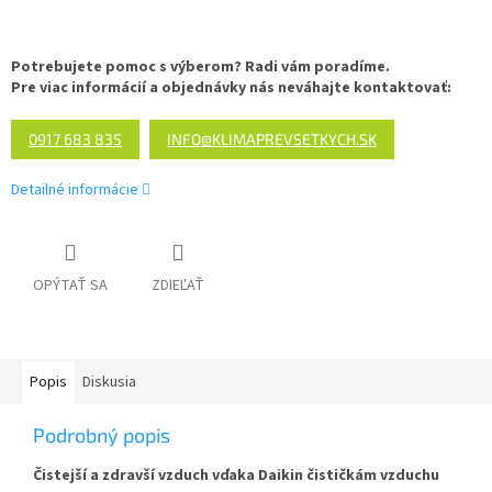
Potrebujete pomoc s výberom? Radi vám poradíme.
Pre viac informácií a objednávky nás neváhajte kontaktovať:
0917 683 835
INFO@KLIMAPREVSETKYCH.SK
Detailné informácie
OPÝTAŤ SA
ZDIEĽAŤ
Popis
Diskusia
Podrobný popis
Čistejší a zdravší vzduch vďaka Daikin čističkám vzduchu