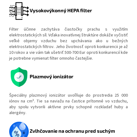
Vysokovýkonný HEPA filter
Filter účinne zachytáva čiastočky prachu s využitím
elektrostatických síl. Vďaka inovatívnej štruktúre dokáže vyčistiť
veľké objemy vzduchu bez upchávania ako u bežných
elektrostatických filtrov. Jeho životnosť oproti konkurencii je až
10 rokov a vie vám tak ušetriť 500-700 Eur oproti konkurencií kde
je potrebne vymienat filter omnoho častejšie.
Plazmový ionizátor
Špeciálny plazmový ionizátor uvoľňuje do prostredia 25 000
iónov na cm³. Tie sa naviažu na častice prítomné vo vzduchu,
aby spolu vytvorili aktívne prvky schopné rozkladať huby a
alergény.
Zvlhčovanie na ochranu pred suchým