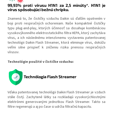
99,93% proti vírusu H1N1 za 2,5 minúty*. H1N1 je
vírus spôsobujúci bežnú chrípku.
Znamená to, že čističky vzduchu Daikin sú ďalším opatrením v
boji proti respiračných ochoreniam. Naše kompaktné čističky
typu plug-and-play, ktorých účinnosť sa dosahuje kombináciou
vysokovýkonného elektrostatického filtra HEPA, ktorý zachytáva
vírus, a ich následnému intenzívnemu vystaveniu patentovanej
technológii Daikin Flash Streamer, ktorá eliminuje vírus, dokážu
veľmi silne prispieť k zníženiu rizika prenosu respiračných
vírusov.
Technológie použité v čističke vzduchu:
Technólogia Flash Streamer
Vďaka patentovanej technológii Daikin Flash Streamer je vzduch
stále čistý. Zachytené látky sa rozkladajú vysokorýchlostnými
elektrónmi generovanými jednotkou Flash Streamer. Takto sa
filtre regenerujú a aj po čase si udržia filtračnú kapacitu.