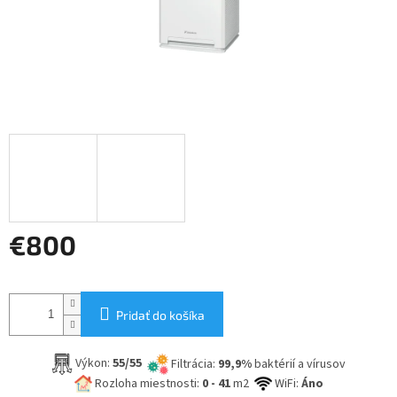
€800
Jednotková
cena:
Pridať do košíka
Výkon:
55/55
Filtrácia:
99,9%
baktérií a vírusov
Rozloha miestnosti:
0 - 41
m2
WiFi:
Áno